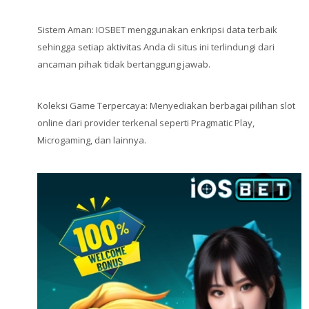
Sistem Aman: IOSBET menggunakan enkripsi data terbaik
sehingga setiap aktivitas Anda di situs ini terlindungi dari
ancaman pihak tidak bertanggung jawab.
Koleksi Game Terpercaya: Menyediakan berbagai pilihan slot
online dari provider terkenal seperti Pragmatic Play,
Microgaming, dan lainnya.