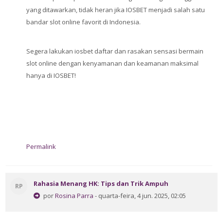
yang ditawarkan, tidak heran jika IOSBET menjadi salah satu
bandar slot online favorit di Indonesia.
Segera lakukan iosbet daftar dan rasakan sensasi bermain
slot online dengan kenyamanan dan keamanan maksimal
hanya di IOSBET!
Permalink
Rahasia Menang HK: Tips dan Trik Ampuh
RP
por
Rosina Parra
- quarta-feira, 4 jun. 2025, 02:05