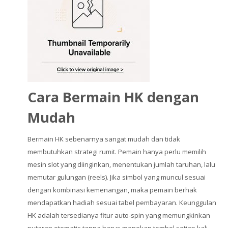
Cara Bermain HK dengan
Mudah
Bermain HK sebenarnya sangat mudah dan tidak
membutuhkan strategi rumit. Pemain hanya perlu memilih
mesin slot yang diinginkan, menentukan jumlah taruhan, lalu
memutar gulungan (reels). Jika simbol yang muncul sesuai
dengan kombinasi kemenangan, maka pemain berhak
mendapatkan hadiah sesuai tabel pembayaran. Keunggulan
HK adalah tersedianya fitur auto-spin yang memungkinkan
putaran otomatis tanpa harus menekan tombol setiap kali.