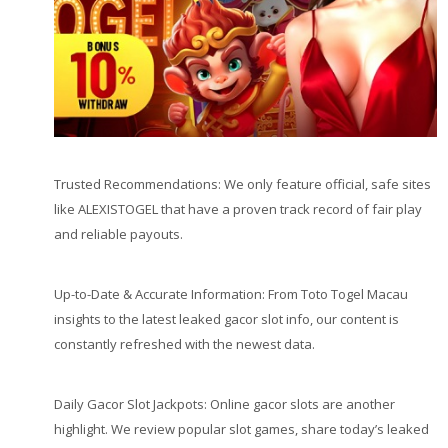
Trusted Recommendations: We only feature official, safe sites
like ALEXISTOGEL that have a proven track record of fair play
and reliable payouts.
Up-to-Date & Accurate Information: From Toto Togel Macau
insights to the latest leaked gacor slot info, our content is
constantly refreshed with the newest data.
Daily Gacor Slot Jackpots: Online gacor slots are another
highlight. We review popular slot games, share today’s leaked