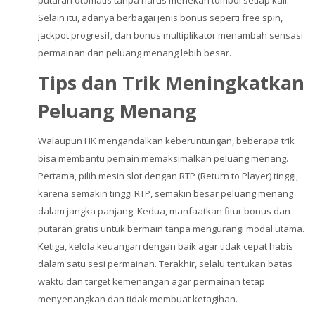
Selain itu, adanya berbagai jenis bonus seperti free spin,
jackpot progresif, dan bonus multiplikator menambah sensasi
permainan dan peluang menang lebih besar.
Tips dan Trik Meningkatkan
Peluang Menang
Walaupun HK mengandalkan keberuntungan, beberapa trik
bisa membantu pemain memaksimalkan peluang menang.
Pertama, pilih mesin slot dengan RTP (Return to Player) tinggi,
karena semakin tinggi RTP, semakin besar peluang menang
dalam jangka panjang. Kedua, manfaatkan fitur bonus dan
putaran gratis untuk bermain tanpa mengurangi modal utama.
Ketiga, kelola keuangan dengan baik agar tidak cepat habis
dalam satu sesi permainan. Terakhir, selalu tentukan batas
waktu dan target kemenangan agar permainan tetap
menyenangkan dan tidak membuat ketagihan.