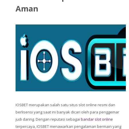
Aman
IOSBET merupakan salah satu situs slot online resmi dan
berlisensi yang saat ini banyak dicari oleh para penggemar
judi daring. Dengan reputasi sebagai
bandar slot online
terpercaya, IOSBET menawarkan pengalaman bermain yang