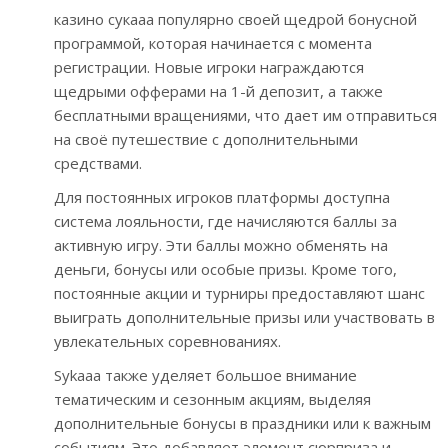
казино сукааа популярно своей щедрой бонусной
программой, которая начинается с момента
регистрации. Новые игроки награждаются
щедрыми офферами на 1-й депозит, а также
бесплатными вращениями, что дает им отправиться
на своё путешествие с дополнительными
средствами.
Для постоянных игроков платформы доступна
система лояльности, где начисляются баллы за
активную игру. Эти баллы можно обменять на
деньги, бонусы или особые призы. Кроме того,
постоянные акции и турниры предоставляют шанс
выиграть дополнительные призы или участвовать в
увлекательных соревнованиях.
Sykaaa также уделяет большое внимание
тематическим и сезонным акциям, выделяя
дополнительные бонусы в праздники или к важным
событиям. Это добавляет элемент сюрприза и