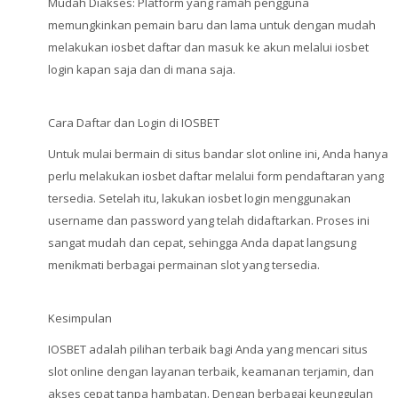
Mudah Diakses: Platform yang ramah pengguna
memungkinkan pemain baru dan lama untuk dengan mudah
melakukan iosbet daftar dan masuk ke akun melalui iosbet
login kapan saja dan di mana saja.
Cara Daftar dan Login di IOSBET
Untuk mulai bermain di situs bandar slot online ini, Anda hanya
perlu melakukan iosbet daftar melalui form pendaftaran yang
tersedia. Setelah itu, lakukan iosbet login menggunakan
username dan password yang telah didaftarkan. Proses ini
sangat mudah dan cepat, sehingga Anda dapat langsung
menikmati berbagai permainan slot yang tersedia.
Kesimpulan
IOSBET adalah pilihan terbaik bagi Anda yang mencari situs
slot online dengan layanan terbaik, keamanan terjamin, dan
akses cepat tanpa hambatan. Dengan berbagai keunggulan