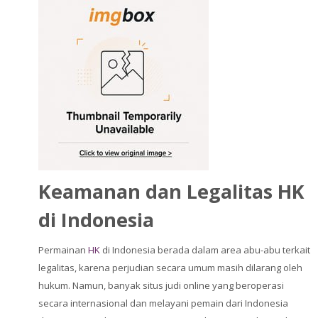
Keamanan dan Legalitas HK
di Indonesia
Permainan
HK
di Indonesia berada dalam area abu-abu terkait
legalitas, karena perjudian secara umum masih dilarang oleh
hukum. Namun, banyak situs judi online yang beroperasi
secara internasional dan melayani pemain dari Indonesia