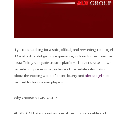
If you’re searching for a safe, official, and rewarding Toto Togel
4D and online slot gaming experience, look no further than the
HiStaff Blog. Alongside trusted platforms like ALEXISTOGEL, we
provide comprehensive guides and up-to-date information
about the exciting world of online lottery and
alexistogel
slots
tailored for Indonesian players.
Why Choose ALEXISTOGEL?
ALEXISTOGEL stands out as one of the most reputable and