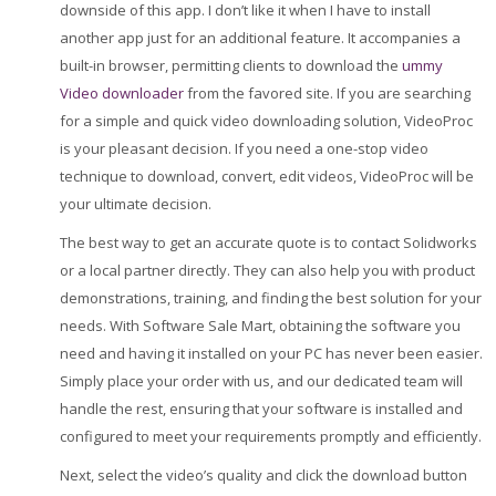
downside of this app. I don’t like it when I have to install
another app just for an additional feature. It accompanies a
built-in browser, permitting clients to download the
ummy
Video downloader
from the favored site. If you are searching
for a simple and quick video downloading solution, VideoProc
is your pleasant decision. If you need a one-stop video
technique to download, convert, edit videos, VideoProc will be
your ultimate decision.
The best way to get an accurate quote is to contact Solidworks
or a local partner directly. They can also help you with product
demonstrations, training, and finding the best solution for your
needs. With Software Sale Mart, obtaining the software you
need and having it installed on your PC has never been easier.
Simply place your order with us, and our dedicated team will
handle the rest, ensuring that your software is installed and
configured to meet your requirements promptly and efficiently.
Next, select the video’s quality and click the download button