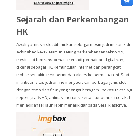
Sejarah dan Perkembangan
HK
Awalnya, mesin slot ditemukan sebagai mesin judi mekanik di
akhir abad ke-19. Namun seiring perkembangan teknologi,
mesin slot bertransformasi menjadi permainan digital yang
dikenal sebagai HK. Kemunculan internet dan perangkat
mobile semakin mempermudah akses ke permainan ini. Saat
ini, ribuan situs judi online menyediakan berbagai jenis slot
dengan tema dan fitur yang sangat beragam. Inovasi teknologi
seperti grafis HD, animasi menarik, serta fitur bonus interaktif
menjadikan HK jauh lebih menarik daripada versi klasiknya.