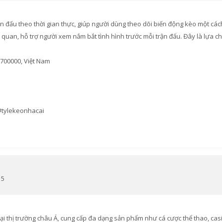
trận đấu theo thời gian thực, giúp người dùng theo dõi biến động kèo một các
rực quan, hỗ trợ người xem nắm bắt tình hình trước mỗi trận đấu. Đây là lựa
 700000, Việt Nam
#tylekeonhacai
15
t tại thị trường châu Á, cung cấp đa dạng sản phẩm như cá cược thể thao, cas