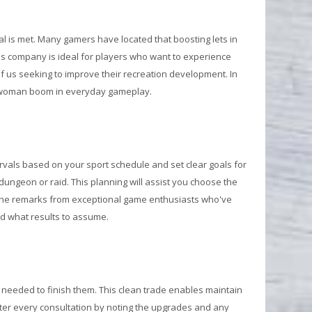
oal is met. Many gamers have located that boosting lets in
is company is ideal for players who want to experience
 of us seeking to improve their recreation development. In
or woman boom in everyday gameplay.
rvals based on your sport schedule and set clear goals for
dungeon or raid. This planning will assist you choose the
t the remarks from exceptional game enthusiasts who've
nd what results to assume.
 needed to finish them. This clean trade enables maintain
after every consultation by noting the upgrades and any