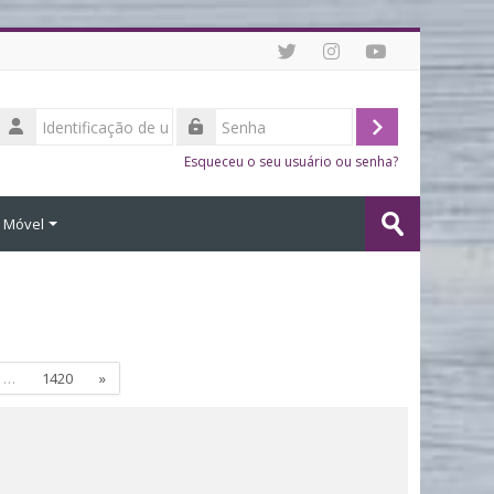
Identificação
de
Acessar
Senha
usuário
Esqueceu o seu usuário ou senha?
Buscar
o Móvel
cursos
Enviar
ina 440
Página 1420
Próxima página
…
1420
»