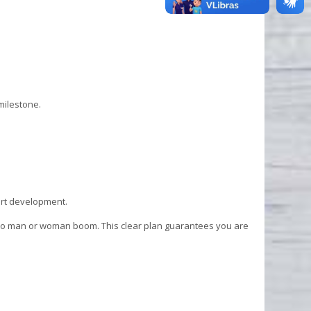
 milestone.
.
ort development.
e to man or woman boom. This clear plan guarantees you are