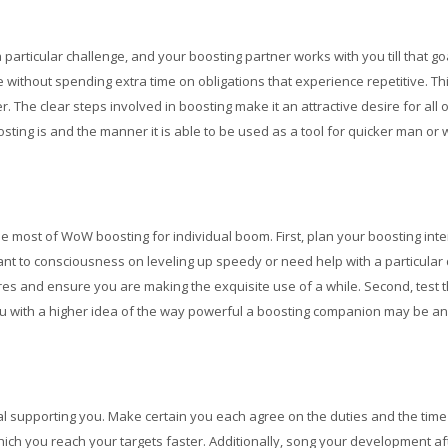
 particular challenge, and your boosting partner works with you till that g
ithout spending extra time on obligations that experience repetitive. Th
. The clear steps involved in boosting make it an attractive desire for all
ting is and the manner it is able to be used as a tool for quicker man 
e most of WoW boosting for individual boom. First, plan your boosting inte
nt to consciousness on leveling up speedy or need help with a particular 
ires and ensure you are making the exquisite use of a while. Second, tes
you with a higher idea of the way powerful a boosting companion may be a
l supporting you. Make certain you each agree on the duties and the time
which you reach your targets faster. Additionally, song your development 