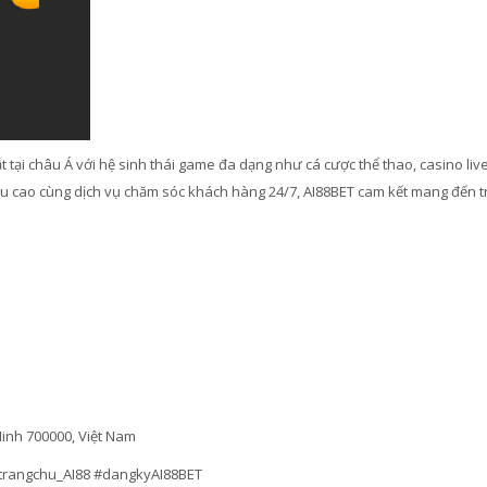
ật tại châu Á với hệ sinh thái game đa dạng như cá cược thể thao, casino liv
liệu cao cùng dịch vụ chăm sóc khách hàng 24/7, AI88BET cam kết mang đến 
Minh 700000, Việt Nam
#trangchu_AI88 #dangkyAI88BET