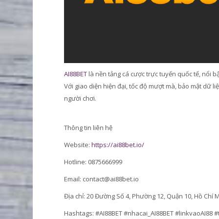
AI88BET
là nền tảng cá cược trực tuyến quốc tế, nổi b
Với giao diện hiện đại, tốc độ mượt mà, bảo mật dữ 
người chơi.
Thông tin liên hệ
Website:
https://ai88bet.io/
Hotline: 0875666999
Email: contact@ai88bet.io
Địa chỉ: 20 Đường Số 4, Phường 12, Quận 10, Hồ Chí 
Hashtags: #AI88BET #nhacai_AI88BET #linkvaoAI88 