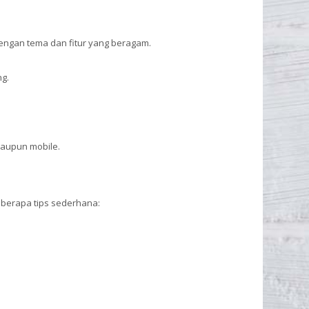
dengan tema dan fitur yang beragam.
g.
maupun mobile.
eberapa tips sederhana: