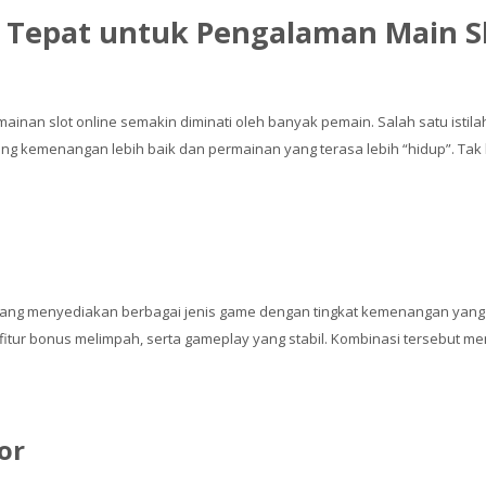
han Tepat untuk Pengalaman Main S
n slot online semakin diminati oleh banyak pemain. Salah satu istilah ya
ng kemenangan lebih baik dan permainan yang terasa lebih “hidup”. Tak her
e yang menyediakan berbagai jenis game dengan tingkat kemenangan yang d
f, fitur bonus melimpah, serta gameplay yang stabil. Kombinasi tersebut
or