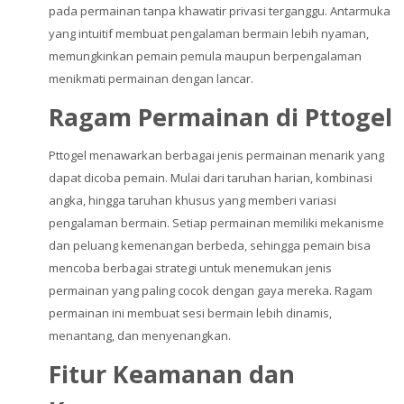
pada permainan tanpa khawatir privasi terganggu. Antarmuka
yang intuitif membuat pengalaman bermain lebih nyaman,
memungkinkan pemain pemula maupun berpengalaman
menikmati permainan dengan lancar.
Ragam Permainan di Pttogel
Pttogel menawarkan berbagai jenis permainan menarik yang
dapat dicoba pemain. Mulai dari taruhan harian, kombinasi
angka, hingga taruhan khusus yang memberi variasi
pengalaman bermain. Setiap permainan memiliki mekanisme
dan peluang kemenangan berbeda, sehingga pemain bisa
mencoba berbagai strategi untuk menemukan jenis
permainan yang paling cocok dengan gaya mereka. Ragam
permainan ini membuat sesi bermain lebih dinamis,
menantang, dan menyenangkan.
Fitur Keamanan dan