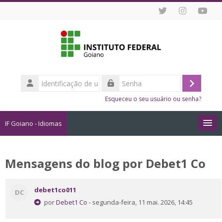
Ir para o conteúdo principal
Identificação
de
Acessar
Senha
usuário
Esqueceu o seu usuário ou senha?
IF Goiano - Idiomas
Cursos
Mensagens do blog por Debet1 Co
Como me Inscrever?
debet1co011
DC
Dicas de Estudo Online
por
Debet1 Co
- segunda-feira, 11 mai. 2026, 14:45