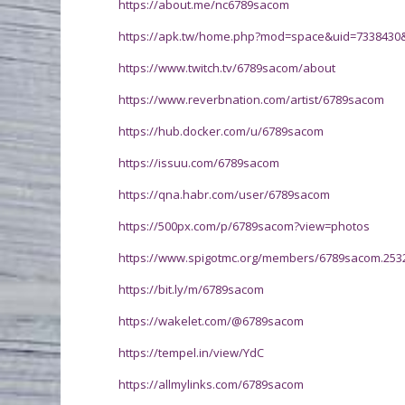
https://about.me/nc6789sacom
https://apk.tw/home.php?mod=space&uid=7338430&
https://www.twitch.tv/6789sacom/about
https://www.reverbnation.com/artist/6789sacom
https://hub.docker.com/u/6789sacom
https://issuu.com/6789sacom
https://qna.habr.com/user/6789sacom
https://500px.com/p/6789sacom?view=photos
https://www.spigotmc.org/members/6789sacom.253
https://bit.ly/m/6789sacom
https://wakelet.com/@6789sacom
https://tempel.in/view/YdC
https://allmylinks.com/6789sacom