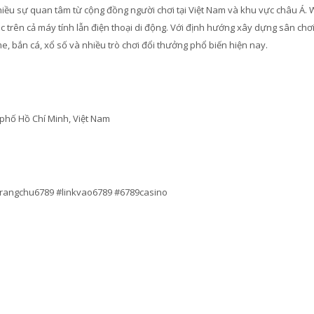
nhiều sự quan tâm từ cộng đồng người chơi tại Việt Nam và khu vực châu Á. 
c trên cả máy tính lẫn điện thoại di động. Với định hướng xây dựng sân chơ
e, bắn cá, xổ số và nhiều trò chơi đổi thưởng phổ biến hiện nay.
 phố Hồ Chí Minh, Việt Nam
rangchu6789 #linkvao6789 #6789casino