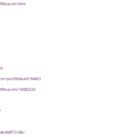
789sacom.html
63
ion=profile&uid=94661
6789sacom/10082320
/
eab468f72c9b/