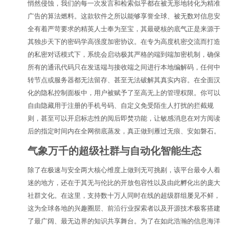
悄然侵蚀，我们的每一次发言和检索似乎都在被无形地转化为精准
广告的算法燃料。这款软件之所以能够享誉全球、被无数对信息安
全有着严苛要求的精英人士奉为至宝，其最硬核的底气正是来源于
其独步天下的密码学高强度加密协议。在专为高度机密交流而打造
的私密对话模式下，系统会启动极其严格的端到端加密机制，确保
所有的通讯代码只在发送端与接收端之间进行本地编解码，任何中
转节点或服务器都无法留存、甚至无法破解其真实内容。在全面汉
化的隐私控制面板中，用户被赋予了至高无上的管理权限。你可以
自由隐藏用于注册的手机号码、自定义免受陌生人打扰的拦截规
则，甚至可以开启标志性的阅后即焚功能，让敏感消息在对方阅读
后的指定时间内在全网彻底蒸发，真正做到雁过无痕、安如磐石。
气象万千的超级社群与自动化智能生态
除了在极速与安全两大核心维度上做到无可挑剔，该平台最令人着
迷的地方，还在于其无与伦比的开放包容性以及由此孵化出的庞大
社群文化。在这里，支持数十万人同时在线的超级群组屡见不鲜，
这为全球各地的兴趣圈层、前沿行业探索者以及开源技术极客搭建
了最广阔、最无边界的知识共享舞台。为了在如此浩瀚的信息海洋