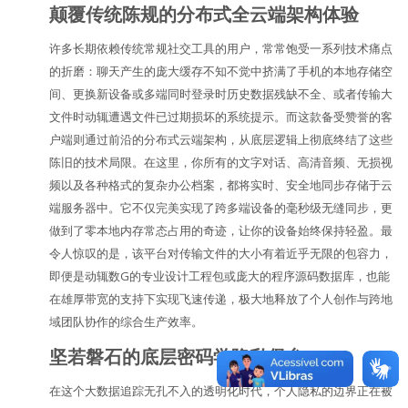
颠覆传统陈规的分布式全云端架构体验
许多长期依赖传统常规社交工具的用户，常常饱受一系列技术痛点
的折磨：聊天产生的庞大缓存不知不觉中挤满了手机的本地存储空
间、更换新设备或多端同时登录时历史数据残缺不全、或者传输大
文件时动辄遭遇文件已过期损坏的系统提示。而这款备受赞誉的客
户端则通过前沿的分布式云端架构，从底层逻辑上彻底终结了这些
陈旧的技术局限。在这里，你所有的文字对话、高清音频、无损视
频以及各种格式的复杂办公档案，都将实时、安全地同步存储于云
端服务器中。它不仅完美实现了跨多端设备的毫秒级无缝同步，更
做到了零本地内存常态占用的奇迹，让你的设备始终保持轻盈。最
令人惊叹的是，该平台对传输文件的大小有着近乎无限的包容力，
即便是动辄数G的专业设计工程包或庞大的程序源码数据库，也能
在雄厚带宽的支持下实现飞速传递，极大地释放了个人创作与跨地
域团队协作的综合生产效率。
坚若磐石的底层密码学隐私堡垒
在这个大数据追踪无孔不入的透明化时代，个人隐私的边界正在被