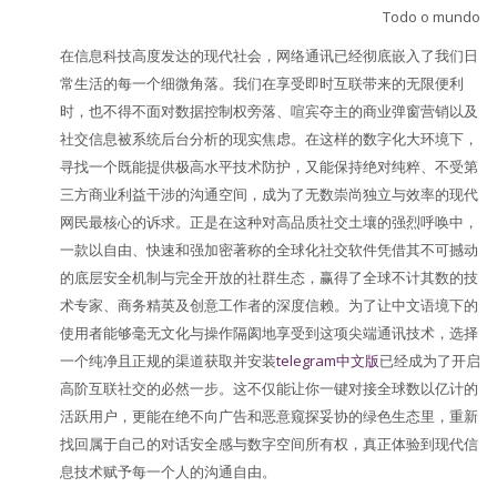
Perguntas Frequentes
Todo o mundo
在信息科技高度发达的现代社会，网络通讯已经彻底嵌入了我们日
Aplicativo Móvel
常生活的每一个细微角落。我们在享受即时互联带来的无限便利
Buscar
时，也不得不面对数据控制权旁落、喧宾夺主的商业弹窗营销以及
cursos
Envi
社交信息被系统后台分析的现实焦虑。在这样的数字化大环境下，
寻找一个既能提供极高水平技术防护，又能保持绝对纯粹、不受第
三方商业利益干涉的沟通空间，成为了无数崇尚独立与效率的现代
网民最核心的诉求。正是在这种对高品质社交土壤的强烈呼唤中，
一款以自由、快速和强加密著称的全球化社交软件凭借其不可撼动
的底层安全机制与完全开放的社群生态，赢得了全球不计其数的技
术专家、商务精英及创意工作者的深度信赖。为了让中文语境下的
使用者能够毫无文化与操作隔阂地享受到这项尖端通讯技术，选择
一个纯净且正规的渠道获取并安装
telegram中文版
已经成为了开启
高阶互联社交的必然一步。这不仅能让你一键对接全球数以亿计的
活跃用户，更能在绝不向广告和恶意窥探妥协的绿色生态里，重新
找回属于自己的对话安全感与数字空间所有权，真正体验到现代信
息技术赋予每一个人的沟通自由。