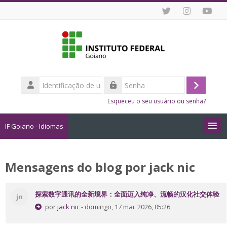
Ir para o conteúdo principal
Identificação
de
Acessar
Senha
usuário
Esqueceu o seu usuário ou senha?
IF Goiano - Idiomas
Cursos
Mensagens do blog por jack nic
Como me Inscrever?
探索数字通讯的全新境界：全面迈入纯净、流畅的汉化社交体验
jn
Dicas de Estudo Online
por
jack nic
- domingo, 17 mai. 2026, 05:26