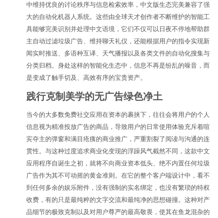
中维持优良的讨论秩序与信息检索效率，中文版生态完美兼容了强
大的自动化机器人系统。这些由全球天才创作者不断维护的智能工
具能够完美识别并处理中文语境，它们不仅可以日夜不停地帮助群
主自动过滤垃圾广告、维持聊天礼仪，还能根据用户的指令实现新
闻实时推送、多语种互译、天气播报以及各类文件的自动化搜集与
分类归档。身处这样的智能化生态中，信息不再是纷乱的噪音，而
是变成了触手切及、高效有序的宝贵资产。
践行克制美学的无广告绿色净土
当今的大多数免费社交应用在资本的裹挟下，往往会将用户的个人
信息视为精准投放广告的商品，导致用户的日常使用体验充斥着喧
宾夺主的弹窗和满目疮痍的商业推广，严重割裂了阅读与沟通的连
贯性。与这种过度追求商业化变现的浮躁风气截然不同，这款中文
应用程序自诞生之初，就将不向商业资本低头、绝不内置任何垃圾
广告作为其不可动摇的黄金准则。在它的整个客户端设计中，看不
到任何多余的娱乐附件，没有强制的实名绑定，也没有繁琐的特权
收费，有的只是最纯粹的文字交流和最纯净的思想碰撞。这种对产
品细节的极致克制以及对用户尊严的最高敬畏，使其在鱼龙混杂的