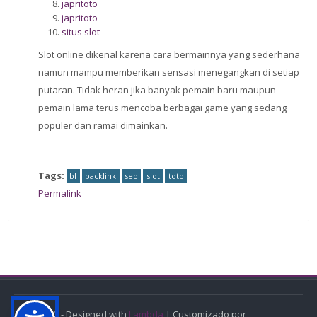
japritoto
japritoto
situs slot
Slot online dikenal karena cara bermainnya yang sederhana
namun mampu memberikan sensasi menegangkan di setiap
putaran. Tidak heran jika banyak pemain baru maupun
pemain lama terus mencoba berbagai game yang sedang
populer dan ramai dimainkan.
Tags:
bl
backlink
seo
slot
toto
Permalink
© 2022 - Designed with
Lambda
| Customizado por