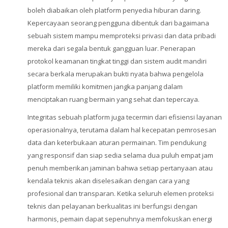
boleh diabaikan oleh platform penyedia hiburan daring.
Kepercayaan seorang pengguna dibentuk dari bagaimana
sebuah sistem mampu memproteksi privasi dan data pribadi
mereka dari segala bentuk gangguan luar. Penerapan
protokol keamanan tingkat tinggi dan sistem audit mandiri
secara berkala merupakan bukti nyata bahwa pengelola
platform memiliki komitmen jangka panjang dalam
menciptakan ruang bermain yang sehat dan tepercaya.
Integritas sebuah platform juga tecermin dari efisiensi layanan
operasionalnya, terutama dalam hal kecepatan pemrosesan
data dan keterbukaan aturan permainan. Tim pendukung
yang responsif dan siap sedia selama dua puluh empat jam
penuh memberikan jaminan bahwa setiap pertanyaan atau
kendala teknis akan diselesaikan dengan cara yang
profesional dan transparan. Ketika seluruh elemen proteksi
teknis dan pelayanan berkualitas ini berfungsi dengan
harmonis, pemain dapat sepenuhnya memfokuskan energi