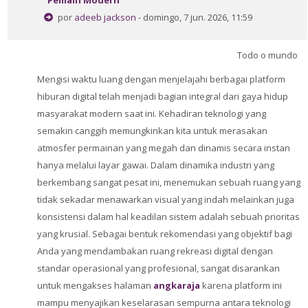
Pemain Modern
Perguntas Frequentes
por
adeeb jackson
- domingo, 7 jun. 2026, 11:59
Aplicativo Móvel
Todo o mundo
Buscar
cursos
Mengisi waktu luang dengan menjelajahi berbagai platform
Envi
hiburan digital telah menjadi bagian integral dari gaya hidup
masyarakat modern saat ini. Kehadiran teknologi yang
semakin canggih memungkinkan kita untuk merasakan
atmosfer permainan yang megah dan dinamis secara instan
hanya melalui layar gawai. Dalam dinamika industri yang
berkembang sangat pesat ini, menemukan sebuah ruang yang
tidak sekadar menawarkan visual yang indah melainkan juga
konsistensi dalam hal keadilan sistem adalah sebuah prioritas
yang krusial. Sebagai bentuk rekomendasi yang objektif bagi
Anda yang mendambakan ruang rekreasi digital dengan
standar operasional yang profesional, sangat disarankan
untuk mengakses halaman
angkaraja
karena platform ini
mampu menyajikan keselarasan sempurna antara teknologi