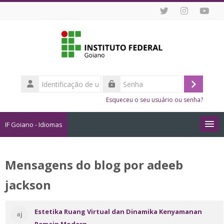
Ir para o conteúdo principal
Identificação
de
Acessar
Senha
usuário
Esqueceu o seu usuário ou senha?
IF Goiano - Idiomas
Cursos
Mensagens do blog por adeeb
Como me Inscrever?
jackson
Dicas de Estudo Online
Estetika Ruang Virtual dan Dinamika Kenyamanan
aj