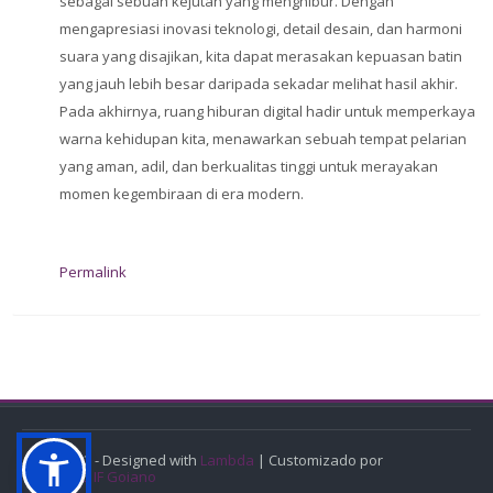
sebagai sebuah kejutan yang menghibur. Dengan
mengapresiasi inovasi teknologi, detail desain, dan harmoni
suara yang disajikan, kita dapat merasakan kepuasan batin
yang jauh lebih besar daripada sekadar melihat hasil akhir.
Pada akhirnya, ruang hiburan digital hadir untuk memperkaya
warna kehidupan kita, menawarkan sebuah tempat pelarian
yang aman, adil, dan berkualitas tinggi untuk merayakan
momen kegembiraan di era modern.
Permalink
© 2022 - Designed with
Lambda
| Customizado por
CGEAD IF Goiano