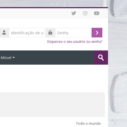
Identificação
de
Acessar
Senha
usuário
Esqueceu o seu usuário ou senha?
Buscar
o Móvel
cursos
Enviar
Todo o mundo