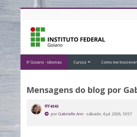
Ir para o conteúdo principal
IF Goiano - Idiomas
Cursos
Como me Inscrever
Mensagens do blog por Gab
fff4343
por
Gabrielle Ann
- sábado, 4 jul. 2026, 10:57