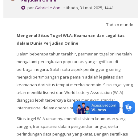
Perjudian Online
Perguntas Frequentes
por
Gabrielle Ann
- sábado, 31 mai. 2025, 14:41
Aplicativo Móvel
Todo o mundo
Buscar
cursos
Mengenal Situs Togel WLA: Keamanan dan Legalitas
Envi
dalam Dunia Perjudian Online
Dalam beberapa tahun terakhir, permainan togel online telah
mengalami peningkatan popularitas yang signifikan di
berbagai negara. Salah satu aspek penting yang sering
menjadi pertimbangan para pemain adalah legalitas dan
keamanan dari situs tempat mereka bermain. Situs togel yang
telah memiliki lisensi dari World Lottery Association (WLA)
dianggap lebih terpercaya karena mengikuti standar
internasional dalam operasional dan perlindungan pemain.
Situs togel WLA umumnya memiliki sistem keamanan yang
canggih, transparansi dalam pengundian angka, serta
perlindungan data pengguna yang ketat. Dengan sertifikasi