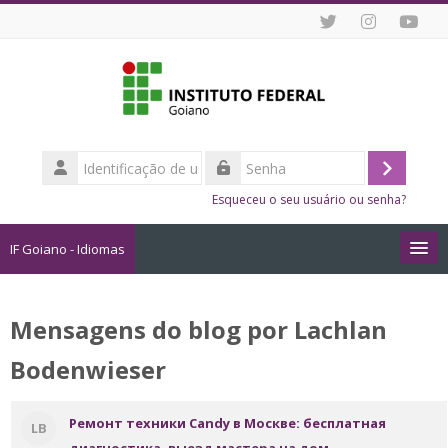
Ir para o conteúdo principal
Identificação
de
Acessar
Senha
usuário
Esqueceu o seu usuário ou senha?
IF Goiano - Idiomas
Cursos
Mensagens do blog por Lachlan
Como me Inscrever?
Bodenwieser
Dicas de Estudo Online
Ремонт техники Candy в Москве: бесплатная
LB