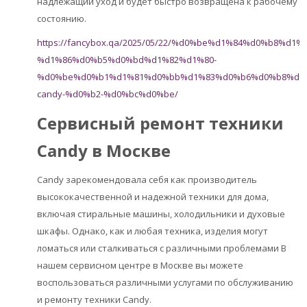
надлежащий уход и будет быстро возвращена к рабочему
состоянию.
https://fancybox.qa/2025/05/22/%d0%be%d1%84%d0%b8%
%d1%86%d0%b5%d0%bd%d1%82%d1%80-
%d0%be%d0%b1%d1%81%d0%bb%d1%83%d0%b6%d0%b8%d0
candy-%d0%b2-%d0%bc%d0%be/
Сервисный ремонт техники
Candy в Москве
Candy зарекомендовала себя как производитель
высококачественной и надежной техники для дома,
включая стиральные машины, холодильники и духовые
шкафы. Однако, как и любая техника, изделия могут
ломаться или сталкиваться с различными проблемами В
нашем сервисном центре в Москве вы можете
воспользоваться различными услугами по обслуживанию
и ремонту техники Candy.