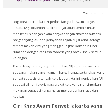
por
Sandra Alejana
- domingo, 29 jun. 2025, 01:29
Perguntas Frequentes
Todo o mundo
Aplicativo Móvel
Bagi para pecinta kuliner pedas dan gurih, Ayam Penyet
Buscar
cursos
Jakarta (APJ) di Medan hadir sebagai solusi terbaik untuk
Envi
menikmati hidangan ayam penyet dengan cita rasa autentik,
harga terjangkau, dan pelayanan cepat. APJ dikenal sebagai
tempat makan viral yang menggabungkan konsep kuliner
rumahan dengan cita rasa modern yang cocok untuk semua
kalangan.
Bukan hanya rasa yang jadi andalan, APJ juga menawarkan
suasana makan yang nyaman, harga hemat, serta lokasi yang
sangat strategis di tengah kota Medan. Hal ini menjadikan APJ
sebagai pilihan favorit masyarakat kota yang menginginkan
makanan cepat saji tanpa harus mengorbankan rasa dan
kualitas.
Ciri Khas Ayam Penyet Jakarta yang