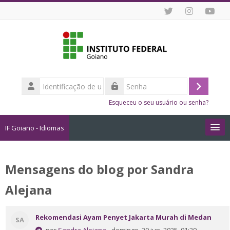
Ir para o conteúdo principal
Identificação
de
Acessar
Senha
usuário
Esqueceu o seu usuário ou senha?
IF Goiano - Idiomas
Cursos
Mensagens do blog por Sandra
Como me Inscrever?
Alejana
Dicas de Estudo Online
Rekomendasi Ayam Penyet Jakarta Murah di Medan
SA