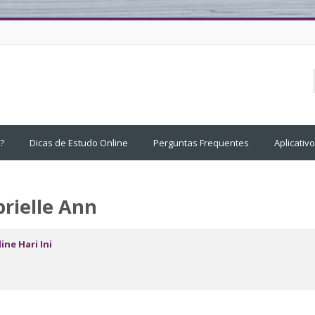
?
Dicas de Estudo Online
Perguntas Frequentes
Aplicativ
rielle Ann
ine Hari Ini