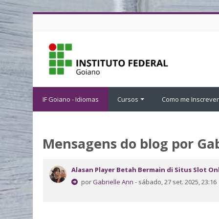
Ir para o conteúdo principal
IF Goiano - Idiomas
Cursos
Como me Inscrever
Mensagens do blog por Gab
Alasan Player Betah Bermain di Situs Slot Onl
por
Gabrielle Ann
- sábado, 27 set. 2025, 23:16