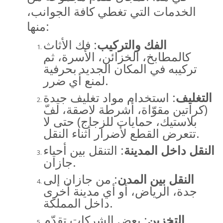
الخدمات التي تغطي كافة الجوانب،
منها:
الفك والتركيب
: فك الأثاث
كالمطابخ، الخزائن، الأسرة، ثم
تركيبه في المكان الجديد بحرفية
لمنع أي ضرر.
التغليف
: استخدام مواد تغليف جيدة
(كراتين مقوّاة، أشرطة لاصقة، لفّ
بلاستيك، حمايات للزجاج) حتى لا
تتعرض القطع لأضرار أثناء النقل.
النقل داخل المدينة
: التنقل بين أحياء
جازان.
النقل بين المدن
: من جازان إلى
جدة، الرياض، أو أي مدينة أخرى
داخل المملكة.
التخزين
: بعض الشركات تقدّم