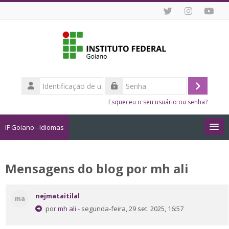
Ir para o conteúdo principal
Identificação
de
Acessar
Senha
usuário
Esqueceu o seu usuário ou senha?
IF Goiano - Idiomas
Cursos
Mensagens do blog por mh ali
Como me Inscrever?
nejmataitilal
ma
Dicas de Estudo Online
por
mh ali
- segunda-feira, 29 set. 2025, 16:57