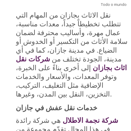
Perguntas Frequentes
Todo o mundo
نقل الاثاث بجازان من المهام التي
Aplicativo Móvel
تتطلب تخطيطاً جيداً، معدات مناسبة،
Buscar
عمال مهرة، وأساليب محترفة لضمان
cursos
Envi
سلامة الأثاث من التكسير أو الخدوش أو
الضياع. في مدينة جازان، كما في أي
مدينة، الجودة تختلف من
شركات نقل
اثاث بجازان
إلى أخرى بناءً على الخبرة،
وتوفر المعدات، والأسعار والخدمات
الإضافية مثل التغليف، التركيب،
التخزين، النقل بين المدن، وغيرها.
خدمات نقل عفش في جازان
شركة نجمة الاطلال
هي شركة رائدة
في هذا المجال تقدّم مجموعة من