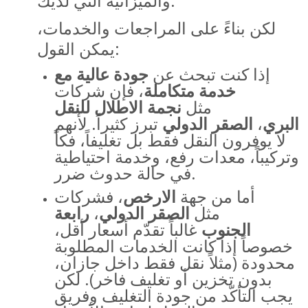
والميزانية التي لديك.
لكن بناءً على المراجعات والخدمات،
يمكن القول:
إذا كنت تبحث عن
جودة عالية مع
خدمة متكاملة
، فإن شركات
مثل
نجمة الاطلال للنقل
البري
،
الصقر الدولي
تبرز كثيراً. لأنهم
لا يوفرون النقل فقط بل تغليفاً، فكاً
وتركيباً، معدات رفع، وخدمة احتياطية
في حالة حدوث ضرر.
أما من جهة
الارخص
، فشركات
مثل
الصقر الدولي
،
رابعة
الجنوب
غالباً تقدّم أسعار أقل،
خصوصاً إذا كانت الخدمات المطلوبة
محدودة (مثلاً نقل فقط داخل جازان،
بدون تخزين أو تغليف فاخر). لكن
يجب التأكّد من جودة التغليف وفريق