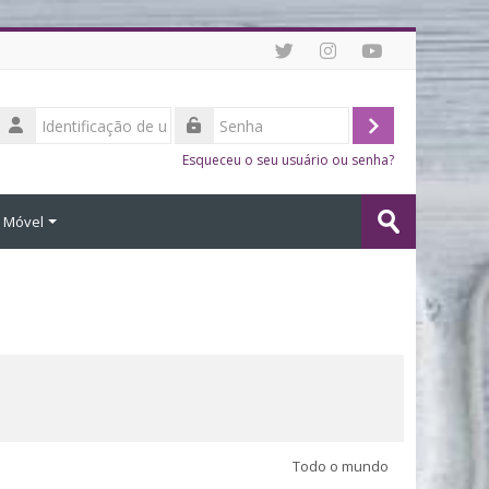
Identificação
de
Acessar
Senha
usuário
Esqueceu o seu usuário ou senha?
Buscar
o Móvel
cursos
Enviar
Todo o mundo