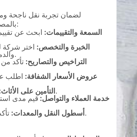
لضمان تجربة نقل ناجحة وم
بالمصداقية والاحترافية. إليك بعض المعايير الهامة التي يجب مراعاتها عند اتخاذ قرارك:
السمعة والتقييمات:
ابحث عن تقييما
الخبرة والتخصص:
اختر شركة ل
والدمام. الشركات المتخصصة تكون على دراية بالتحديات اللوجستية لهذه المسافة.
التراخيص والتصاريح:
تأكد من 
عروض الأسعار الشفافة:
اطلب عرو
تحقق من وجود خيار التأمين على الأثاث لتغطية أي خسائر محتملة أثناء النقل.
التأمين على الأثاث:
خدمة العملاء والتواصل:
قيم مدى استجا
تأكد من أن الشركة تمتلك شاحنات نقل حديثة ومجهزة ومواد تغليف عالية الجودة.
أسطول النقل والمعدات: