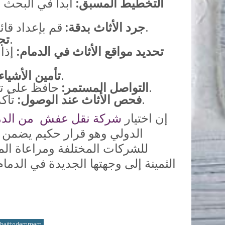
التخطيط المسبق:
ابدأ في البحث
قم بإعداد قائمة تفصيلية بجميع قطع الأثاث التي سيتم نقلها لتسهيل عملية التقدير والتغليف.
جرد الأثاث بدقة:
قم بتنظيف الأثاث وتفريغ الأدراج والخزائن قبل وصول فريق النقل.
تجه
تحديد مواقع الأثاث في الدمام:
إذا 
احتفظ بالمستندات الهامة والمجوهرات والأشياء الثمينة معك شخصياً.
تأمين الأشياء 
حافظ على تواصل جيد مع شركة النقل لمتابعة عملية النقل والتأكد من سير الأمور بسلاسة.
التواصل المستمر:
تأكد من سلامة جميع قطع الأثاث عند الوصول إلى الدمام قبل مغادرة فريق النقل.
فحص الأثاث عند الوصول:
إن اختيار
شركة نقل عفش من الدمام
الدولي وهو قرار حكيم يضمن ل
للشركات المختلفة ومراعاة الم
الثمينة إلى وجهتها الجديدة في الدما
shaittodammam