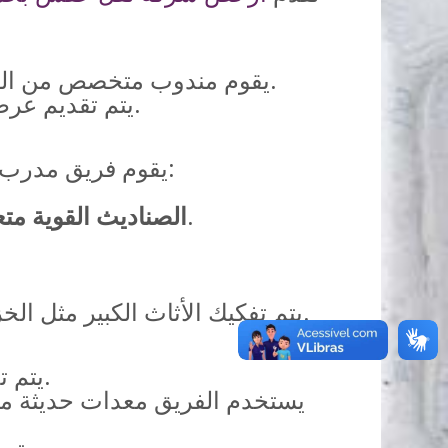
يقوم مندوب متخصص من الشركة بزيارة منزلك في خميس مشيط لمعاينة حجم ونوعية الأثاث المراد نقله.
يتم تقديم عرض سعر تفصيلي وشفاف يشمل جميع التكاليف المتوقعة دون أي رسوم مخفية.
يقوم فريق مدرب بتغليف جميع قطع الأثاث بعناية فائقة باستخدام مواد تغليف عالية الجودة مثل:
لتعبئة الملابس والأدوات الصغيرة والأشياء الأخرى بشكل آمن.
الصناديث القوية متع
لح
يتم تفكيك الأثاث الكبير مثل الخزائن والأسرة والمكاتب بواسطة نجارين متخصصين وإعادة تجميعه في الدمام.
يتم تحميل الأثاث بعناية فائقة داخل شاحنات نقل مجهزة ومبطنة لحماية المنقولات.
يستخدم الفريق معدات حديثة مثل
يتم ترتيب الأثاث داخل الشاحنة بشكل منظم لتجنب أي احتكاك أو تلف أثناء النقل.