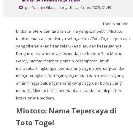
Mudah dan Kemenangan Besar
Perguntas Frequentes
por
Yasmin Glass
- terça-feira, 4 nov. 2025, 01:49
Aplicativo Móvel
Todo o mundo
Buscar
Di dunia lotere dan taruhan online yang kompetitif, Miototo
cursos
Envi
telah memantapkan dirinya sebagai situs Toto Togel tepercaya
yang dikenal akan keandalan, keadilan, dan keseruannya.
Dengan menawarkan akses mudah ke bandar Toto Macau
Gacor, Miototo memberi pemain kesempatan untuk
merasakan lingkungan permainan yang menyenangkan dan
menguntungkan. Dari login yang mudah dan transaksi yang
aman hingga peluang menang yang tinggi dan bonus yang
menarik, Miototo terus menetapkan standar untuk platform
lotere online modern.
Miototo: Nama Tepercaya di
Toto Togel