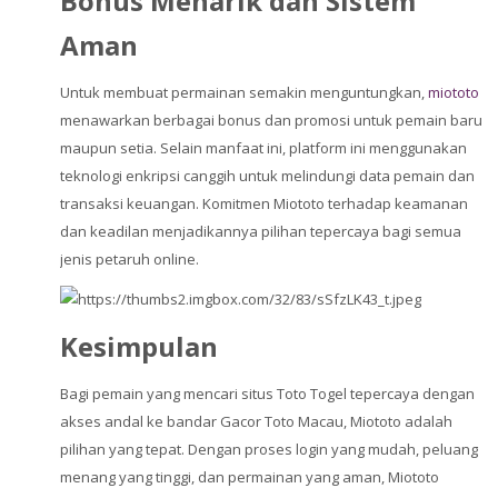
Bonus Menarik dan Sistem
Aman
Untuk membuat permainan semakin menguntungkan,
miototo
menawarkan berbagai bonus dan promosi untuk pemain baru
maupun setia. Selain manfaat ini, platform ini menggunakan
teknologi enkripsi canggih untuk melindungi data pemain dan
transaksi keuangan. Komitmen Miototo terhadap keamanan
dan keadilan menjadikannya pilihan tepercaya bagi semua
jenis petaruh online.
Kesimpulan
Bagi pemain yang mencari situs Toto Togel tepercaya dengan
akses andal ke bandar Gacor Toto Macau, Miototo adalah
pilihan yang tepat. Dengan proses login yang mudah, peluang
menang yang tinggi, dan permainan yang aman, Miototo