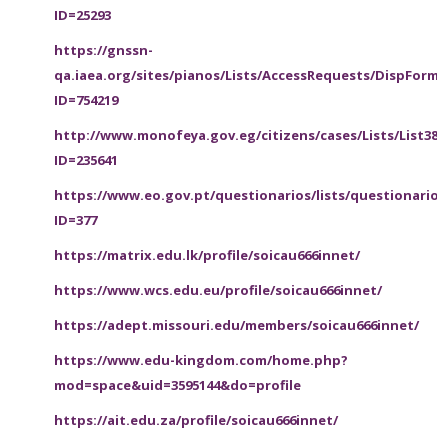
ID=25293
https://gnssn-
qa.iaea.org/sites/pianos/Lists/AccessRequests/DispForm.
ID=754219
http://www.monofeya.gov.eg/citizens/cases/Lists/List38
ID=235641
https://www.eo.gov.pt/questionarios/lists/questionarios
ID=377
https://matrix.edu.lk/profile/soicau666innet/
https://www.wcs.edu.eu/profile/soicau666innet/
https://adept.missouri.edu/members/soicau666innet/
https://www.edu-kingdom.com/home.php?
mod=space&uid=3595144&do=profile
https://ait.edu.za/profile/soicau666innet/