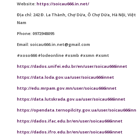
Website:
https://soicau666.in.net/
Địa chỉ: 242 Đ. La Thành, Chợ Dừa, Ô Chợ Dừa, Hà Nội, Việt
Nam
Phone: 0972948095
Email: soicau666.in.net@gmail.com
#xoso666 #lodeonline #xsmb #xsmn #xsmt
https://dados.unifei.edu.br/en/user/soicau666innet
https://data.loda.gov.ua/user/soicau666innet
http://edu.mrpam.gov.mn/user/soicau666innet
https://data.lutskrada.gov.ua/user/soicau666innet
https://opendata.ternopilcity.gov.ua/user/soicau666inne
https://dados.ifac.edu.br/en/user/soicau666innet
https://dados.ifro.edu.br/en/user/soicau666innet