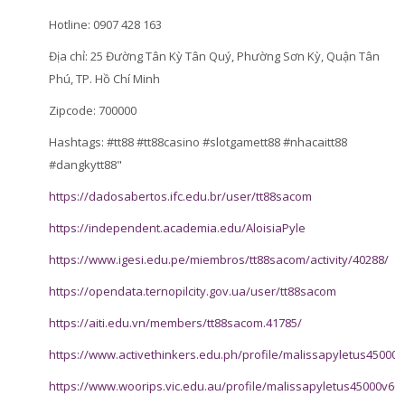
Hotline: 0907 428 163
Địa chỉ: 25 Đường Tân Kỳ Tân Quý, Phường Sơn Kỳ, Quận Tân
Phú, TP. Hồ Chí Minh
Zipcode: 700000
Hashtags: #tt88 #tt88casino #slotgamett88 #nhacaitt88
#dangkytt88"
https://dadosabertos.ifc.edu.br/user/tt88sacom
https://independent.academia.edu/AloisiaPyle
https://www.igesi.edu.pe/miembros/tt88sacom/activity/40288/
https://opendata.ternopilcity.gov.ua/user/tt88sacom
https://aiti.edu.vn/members/tt88sacom.41785/
https://www.activethinkers.edu.ph/profile/malissapyletus45000v
https://www.woorips.vic.edu.au/profile/malissapyletus45000v609