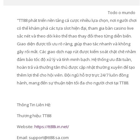
Perguntas Frequentes
Todo o mundo
Aplicativo Móvel
"TT88 phát triển nền tảng cá cược nhiều lựa chọn, nơi người chơi
có thể khám phá các tựa slot hiện đại, tham gia bàn casino live
Buscar
cursos
sắc nét và theo dõi kèo thể thao thay đổi theo từng diễn biến.
Envi
Giao diện được tối ưu rõ ràng, giúp thao tác nhanh và không
gây rối mắt. Các giao dịch nạp rút được kiểm soát chặt chẽ nhằm
đảm bảo tốc độ xử lý và tính minh bạch. Hệ thống ưu đãi tuần,
hoàn trả và thưởng tân thủ được cập nhật thường xuyên để tạo
thêm lợi thế cho hội viên. Đội ngũ hỗ trợ trực 24/7 luôn đồng
hành, mang đến sự thuận tiện tối đa cho người chơi tại TT88.
Thông Tin Liên Hệ:
Thương hiệu: TT88
Website:
https://tt88i.in.net/
Email: support@tt88.sa.com