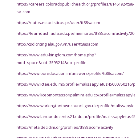
https://careers.coloradopublichealth.org/profiles/8146192-tt88-
sa-com
https://datos.estadisticas.pr/user/tt88sacom
https://learndash.aula.edu.pe/miembros/tt88sacom/activity/200
http://csdlcntmgialai.gov.vn/user/tt88sacom
https://www.edu-kingdom.com/home.php?
mod=space&uid=3595214&do=profile
https://www.oureducation.in/answers/profile/tt88sacom/
https://www.ictae.edu.mx/profile/malissapyletus45000v50216/pro
https://www.liceomontessoripalmira.edu.co/profile/malissapyle
https://www.workingtontowncouncil.gov.uk/profile/malissapylet
https://www.lanubedocente.21.edu.ar/profile/malissapyletus450
https://meta.decidim.org/profiles/tt88sacom/activity