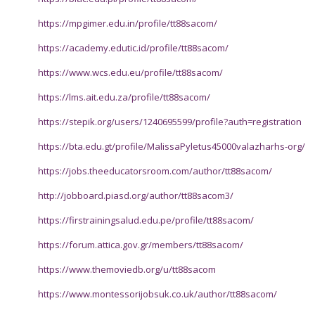
https://mpgimer.edu.in/profile/tt88sacom/
https://academy.edutic.id/profile/tt88sacom/
https://www.wcs.edu.eu/profile/tt88sacom/
https://lms.ait.edu.za/profile/tt88sacom/
https://stepik.org/users/1240695599/profile?auth=registration
https://bta.edu.gt/profile/MalissaPyletus45000valazharhs-org/
https://jobs.theeducatorsroom.com/author/tt88sacom/
http://jobboard.piasd.org/author/tt88sacom3/
https://firstrainingsalud.edu.pe/profile/tt88sacom/
https://forum.attica.gov.gr/members/tt88sacom/
https://www.themoviedb.org/u/tt88sacom
https://www.montessorijobsuk.co.uk/author/tt88sacom/