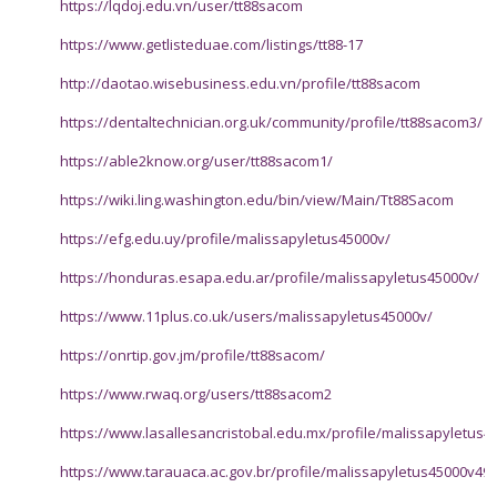
https://lqdoj.edu.vn/user/tt88sacom
https://www.getlisteduae.com/listings/tt88-17
http://daotao.wisebusiness.edu.vn/profile/tt88sacom
https://dentaltechnician.org.uk/community/profile/tt88sacom3/
https://able2know.org/user/tt88sacom1/
https://wiki.ling.washington.edu/bin/view/Main/Tt88Sacom
https://efg.edu.uy/profile/malissapyletus45000v/
https://honduras.esapa.edu.ar/profile/malissapyletus45000v/
https://www.11plus.co.uk/users/malissapyletus45000v/
https://onrtip.gov.jm/profile/tt88sacom/
https://www.rwaq.org/users/tt88sacom2
https://www.lasallesancristobal.edu.mx/profile/malissapyletus4
https://www.tarauaca.ac.gov.br/profile/malissapyletus45000v498