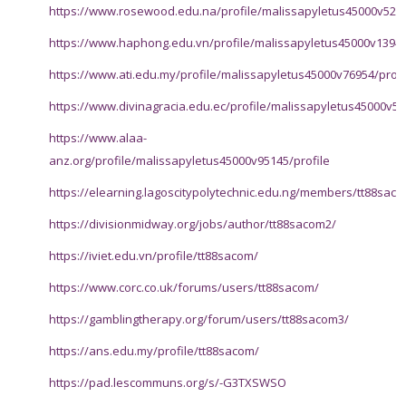
https://www.rosewood.edu.na/profile/malissapyletus45000v5210
https://www.haphong.edu.vn/profile/malissapyletus45000v13947
https://www.ati.edu.my/profile/malissapyletus45000v76954/profi
https://www.divinagracia.edu.ec/profile/malissapyletus45000v52
https://www.alaa-
anz.org/profile/malissapyletus45000v95145/profile
https://elearning.lagoscitypolytechnic.edu.ng/members/tt88saco
https://divisionmidway.org/jobs/author/tt88sacom2/
https://iviet.edu.vn/profile/tt88sacom/
https://www.corc.co.uk/forums/users/tt88sacom/
https://gamblingtherapy.org/forum/users/tt88sacom3/
https://ans.edu.my/profile/tt88sacom/
https://pad.lescommuns.org/s/-G3TXSWSO