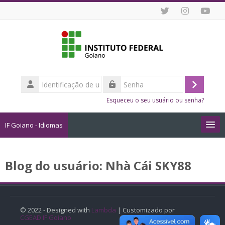
Ir para o conteúdo principal
Identificação
de
Acessar
Senha
usuário
Esqueceu o seu usuário ou senha?
IF Goiano - Idiomas
Cursos
Blog do usuário: Nhà Cái SKY88
Como me Inscrever?
Dicas de Estudo Online
© 2022 - Designed with
Lambda
| Customizado por
CGEAD IF Goiano