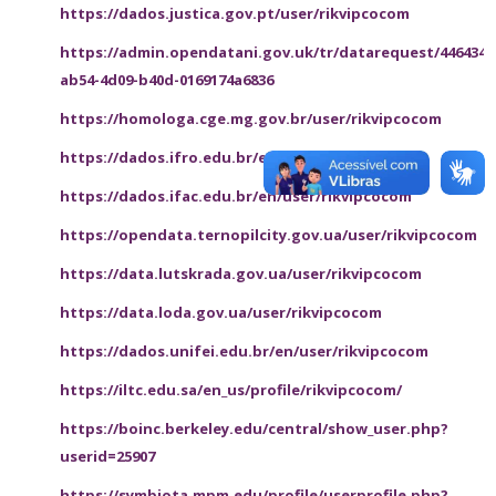
https://dados.justica.gov.pt/user/rikvipcocom
https://admin.opendatani.gov.uk/tr/datarequest/446434d
ab54-4d09-b40d-0169174a6836
https://homologa.cge.mg.gov.br/user/rikvipcocom
https://dados.ifro.edu.br/en/user/rikvipcocom
https://dados.ifac.edu.br/en/user/rikvipcocom
https://opendata.ternopilcity.gov.ua/user/rikvipcocom
https://data.lutskrada.gov.ua/user/rikvipcocom
https://data.loda.gov.ua/user/rikvipcocom
https://dados.unifei.edu.br/en/user/rikvipcocom
https://iltc.edu.sa/en_us/profile/rikvipcocom/
https://boinc.berkeley.edu/central/show_user.php?
userid=25907
https://symbiota.mpm.edu/profile/userprofile.php?