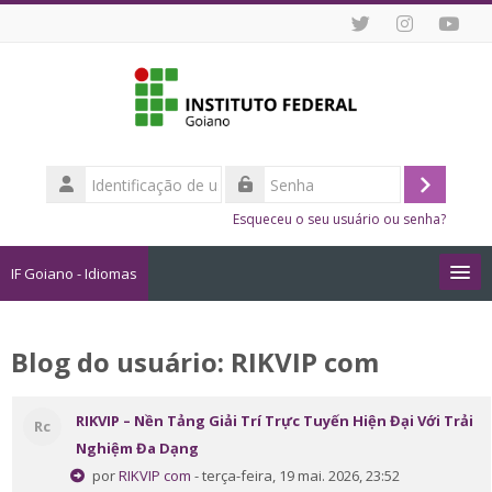
Ir para o conteúdo principal
Identificação
de
Acessar
Senha
usuário
Esqueceu o seu usuário ou senha?
IF Goiano - Idiomas
Cursos
Blog do usuário: RIKVIP com
Como me Inscrever?
RIKVIP – Nền Tảng Giải Trí Trực Tuyến Hiện Đại Với Trải
Rc
Dicas de Estudo Online
Nghiệm Đa Dạng
por
RIKVIP com
- terça-feira, 19 mai. 2026, 23:52