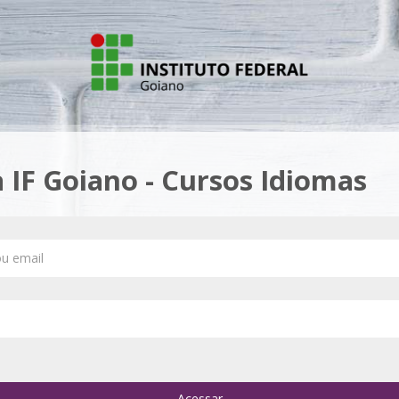
 IF Goiano - Cursos Idiomas
nova conta
u email
Acessar