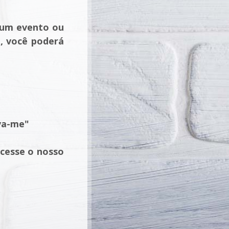
lgum evento ou
o, você poderá
va-me"
acesse o nosso