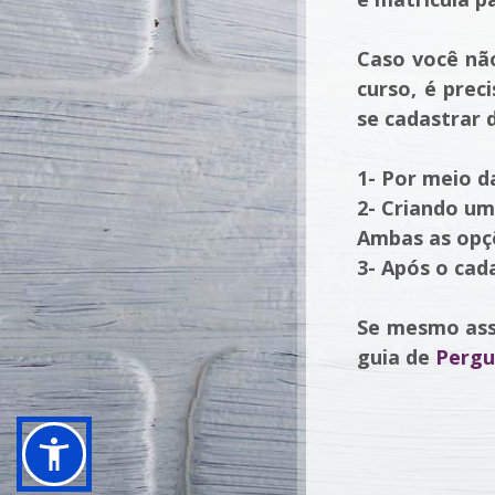
Caso você não
curso, é prec
se cadastrar 
1- Por meio d
2- Criando u
Ambas as opçõ
3- Após o cad
Se mesmo assi
guia de
Pergu