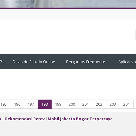
?
Dicas de Estudo Online
Perguntas Frequentes
Aplicativ
r
Página 195
Página 196
Página 197
Página 198
Página 199
Página 200
Página 201
Página 202
Página 203
Pág
195
196
197
198
199
200
201
202
203
204
s + Rekomendasi Rental Mobil Jakarta Bogor Terpercaya