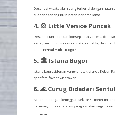
Destinasi wisata alam yang terkenal dengan hutan p
suasana tenang bikin betah berlama-lama.
4. 🎡 Little Venice Puncak
Destinasi unik dengan konsep kota Venesia di Itali
kanal, berfoto di spot-spot instagramable, dan men
pakai
rental mobil Bogor
.
5. 🏛️ Istana Bogor
Istana kepresidenan yang terletak di area Kebun Ra
spot foto favorit wisatawan.
6. 🌊 Curug Bidadari Sentu
Air terjun dengan ketinggian sekitar 50 meter ini t
berenang. Suasana alam yang asri dan segar bikin t