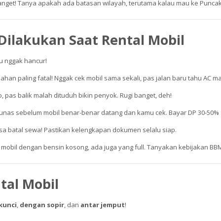
banget! Tanya apakah ada batasan wilayah, terutama kalau mau ke Puncak.
Dilakukan Saat Rental Mobil
mu nggak hancur!
lahan paling fatal! Nggak cek mobil sama sekali, pas jalan baru tahu AC ma
, pas balik malah dituduh bikin penyok. Rugi banget, deh!
unas sebelum mobil benar-benar datang dan kamu cek. Bayar DP 30-50% a
sa batal sewa! Pastikan kelengkapan dokumen selalu siap.
 mobil dengan bensin kosong, ada juga yang full. Tanyakan kebijakan B
tal Mobil
kunci
,
dengan sopir
, dan
antar jemput
!