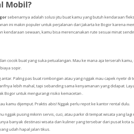
l Mobil?
ogor
sebenarnya adalah solusi jitu buat kamu yang butuh kendaraan fleks
ayanan ini makin populer untuk perjalanan dari Jakarta ke Bogor karena
gan kendaraan sewaan, kamu bisa merencanakan rute sesuai minat sendiri da
:
 dan cocok buat yang suka petualangan. Mau ke mana aja terserah kamu, ma
 biaya sopir.
 antar. Paling pas buat rombongan atau yang nggak mau capek nyetir di t
arifnya lebih mahal, tapi sebanding sama kenyamanan yang didapat. Lay
 Bogor untuk mengurangi risiko kemacetan .
au kamu dijemput. Praktis abis! Nggak perlu repot ke kantor rental dulu.
u nggak pusing mikirin servis, cuci, atau parkir di tempat wisata yang lagi
punya banyak destinasi wisata dan kuliner yang tersebar dari pusat kota 
 yang udah hapal jalan tikus.