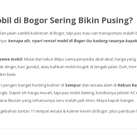
il di Bogor Sering Bikin Pusing?
an-jalan sambil kulineran di Bogor, tapi pas mau cari transportasi malah
snya:
kenapa sih, nyari rental mobil di Bogor itu kadang rasanya kayak
sewa mobil
. Mulai dari takut ditipu sama penyedia abal-abal, harga yan
k dingin, ban gundul, atau bahkan mobil mogok di tengah jalan. Duh, horro
kin bete.
nah pengen banget hunting kuliner di
Sempur
dan wisata alam di
Kebun Ra
ogle. Dapet sih harga murah, tapi pas mobil dateng, kondisinya jeblok! AC
cana liburan yang seharusnya seru malah jadi stres. Maya kapok banget.
 ngebahas tuntas 11 tempat wisata & kuliner keren di Bogor, plus panduan