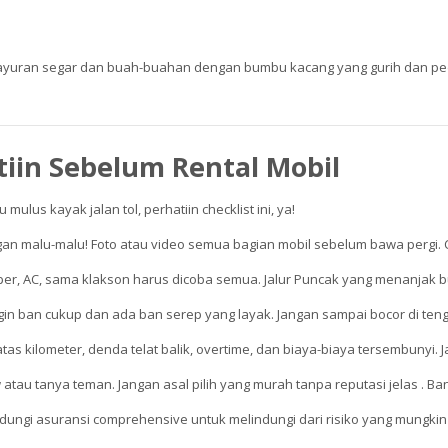
sayuran segar dan buah-buahan dengan bumbu kacang yang gurih dan peda
tiin Sebelum Rental Mobil
mulus kayak jalan tol, perhatiin checklist ini, ya!
gan malu-malu! Foto atau video semua bagian mobil sebelum bawa pergi. Ca
per, AC, sama klakson harus dicoba semua. Jalur Puncak yang menanjak 
in ban cukup dan ada ban serep yang layak. Jangan sampai bocor di ten
as kilometer, denda telat balik, overtime, dan biaya-biaya tersembunyi. J
atau tanya teman. Jangan asal pilih yang murah tanpa reputasi jelas . Ban
ndungi asuransi comprehensive untuk melindungi dari risiko yang mungkin 