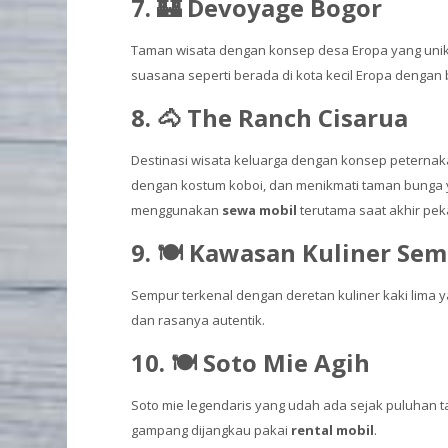
7. 🏰 Devoyage Bogor
Taman wisata dengan konsep desa Eropa yang unik 
suasana seperti berada di kota kecil Eropa dengan 
8. 🐴 The Ranch Cisarua
Destinasi wisata keluarga dengan konsep peternaka
dengan kostum koboi, dan menikmati taman bunga y
menggunakan
sewa mobil
terutama saat akhir peka
9. 🍽️ Kawasan Kuliner Se
Sempur terkenal dengan deretan kuliner kaki lima y
dan rasanya autentik.
10. 🍽️ Soto Mie Agih
Soto mie legendaris yang udah ada sejak puluhan t
gampang dijangkau pakai
rental mobil
.