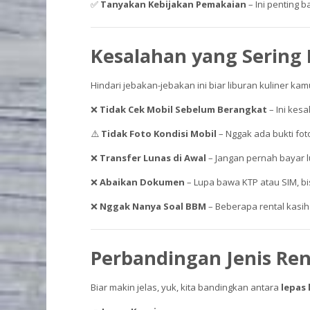
✅
Tanyakan Kebijakan Pemakaian
– Ini penting 
Kesalahan yang Sering 
Hindari jebakan-jebakan ini biar liburan kuliner ka
❌
Tidak Cek Mobil Sebelum Berangkat
– Ini kesa
⚠️
Tidak Foto Kondisi Mobil
– Nggak ada bukti foto
❌
Transfer Lunas di Awal
– Jangan pernah bayar l
❌
Abaikan Dokumen
– Lupa bawa KTP atau SIM, bi
❌
Nggak Nanya Soal BBM
– Beberapa rental kasih
Perbandingan Jenis Ren
Biar makin jelas, yuk, kita bandingkan antara
lepas 