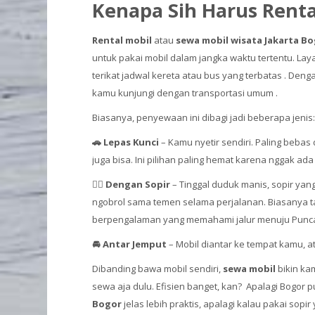
Kenapa Sih Harus Renta
Rental mobil
atau
sewa mobil wisata Jakarta B
untuk pakai mobil dalam jangka waktu tertentu. L
terikat jadwal kereta atau bus yang terbatas . Den
kamu kunjungi dengan transportasi umum .
Biasanya, penyewaan ini dibagi jadi beberapa jenis
🚗 Lepas Kunci
– Kamu nyetir sendiri. Paling bebas
juga bisa. Ini pilihan paling hemat karena nggak ada
🧑‍✈️ Dengan Sopir
– Tinggal duduk manis, sopir yang
ngobrol sama temen selama perjalanan. Biasanya t
berpengalaman yang memahami jalur menuju Puncak
🚘 Antar Jemput
– Mobil diantar ke tempat kamu, at
Dibanding bawa mobil sendiri,
sewa mobil
bikin kam
sewa aja dulu. Efisien banget, kan? Apalagi Bogor 
Bogor
jelas lebih praktis, apalagi kalau pakai sopir