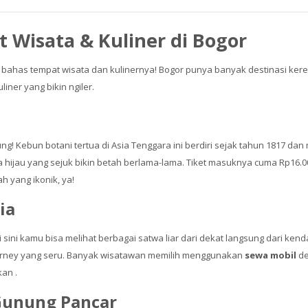
Wisata & Kuliner di Bogor
 bahas tempat wisata dan kulinernya! Bogor punya banyak destinasi kere
iner yang bikin ngiler.
! Kebun botani tertua di Asia Tenggara ini berdiri sejak tahun 1817 dan me
a hijau yang sejuk bikin betah berlama-lama. Tiket masuknya cuma Rp16
 yang ikonik, ya!
ia
i sini kamu bisa melihat berbagai satwa liar dari dekat langsung dari kend
ourney yang seru. Banyak wisatawan memilih menggunakan
sewa mobil
de
kan .
 Gunung Pancar