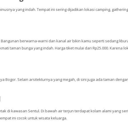
inusnya yang indah. Tempat ini sering dijadikan lokasi camping, gatheri
a! Bangunan berwarna-warni dan kanal air bikin kamu seperti sedang libu
ikmati taman bunga yang indah. Harga tiket mulai dari Rp25.000. Karena l
ya Bogor. Selain arsitekturnya yang megah, di sini juga ada taman dengan
l
erletak di kawasan Sentul. Di bawah air terjun terdapat kolam alami yang 
empat ini cocok untuk wisata keluarga.