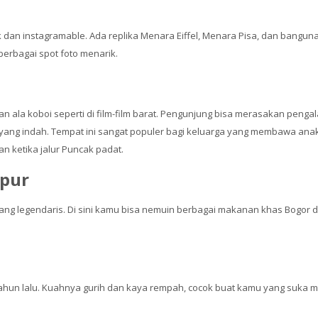
dan instagramable. Ada replika Menara Eiffel, Menara Pisa, dan bangun
berbagai spot foto menarik.
n ala koboi seperti di film-film barat. Pengunjung bisa merasakan pen
ang indah. Tempat ini sangat populer bagi keluarga yang membawa anak
n ketika jalur Puncak padat.
mpur
ang legendaris. Di sini kamu bisa nemuin berbagai makanan khas Bogor da
ahun lalu. Kuahnya gurih dan kaya rempah, cocok buat kamu yang suka ma