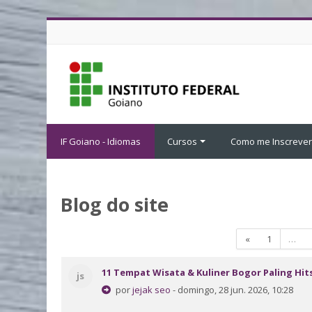
Ir para o conteúdo principal
IF Goiano - Idiomas
Cursos
Como me Inscrever
Blog do site
Página anterio
Página 1
«
1
…
11 Tempat Wisata & Kuliner Bogor Paling Hit
js
por
jejak seo
- domingo, 28 jun. 2026, 10:28