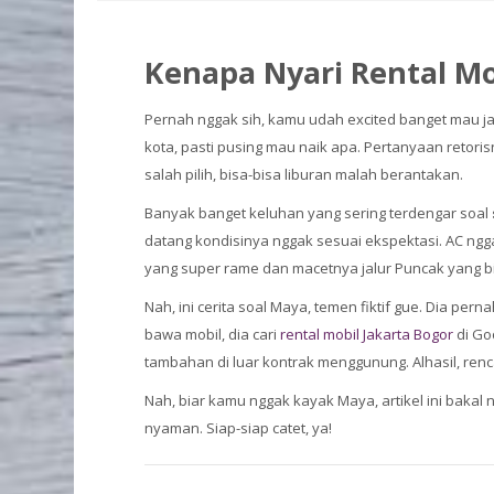
Kenapa Nyari Rental Mob
Pernah nggak sih, kamu udah excited banget mau jal
kota, pasti pusing mau naik apa. Pertanyaan retori
salah pilih, bisa-bisa liburan malah berantakan.
Banyak banget keluhan yang sering terdengar soal
datang kondisinya nggak sesuai ekspektasi. AC ngga
yang super rame dan macetnya jalur Puncak yang bi
Nah, ini cerita soal Maya, temen fiktif gue. Dia per
bawa mobil, dia cari
rental mobil Jakarta Bogor
di Go
tambahan di luar kontrak menggunung. Alhasil, ren
Nah, biar kamu nggak kayak Maya, artikel ini bakal
nyaman. Siap-siap catet, ya!