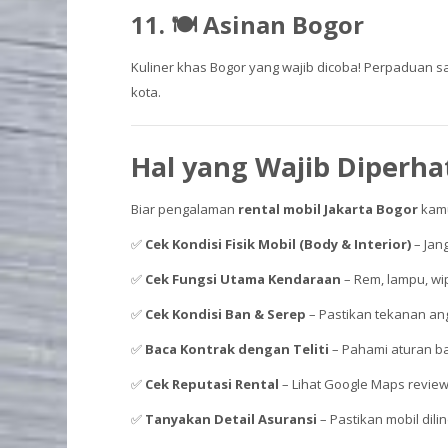
11. 🍽️ Asinan Bogor
Kuliner khas Bogor yang wajib dicoba! Perpaduan 
kota.
Hal yang Wajib Diperha
Biar pengalaman
rental mobil Jakarta Bogor
kamu 
✅
Cek Kondisi Fisik Mobil (Body & Interior)
– Jan
✅
Cek Fungsi Utama Kendaraan
– Rem, lampu, wi
✅
Cek Kondisi Ban & Serep
– Pastikan tekanan ang
✅
Baca Kontrak dengan Teliti
– Pahami aturan bat
✅
Cek Reputasi Rental
– Lihat Google Maps review 
✅
Tanyakan Detail Asuransi
– Pastikan mobil dili