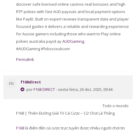
discover safe licensed online casinos real bonuses and high
RTP pokies with fast AUD payouts and local payment options
like PayID. Built on expert reviews transparent data and player
focused guides it delivers a reliable and rewarding experience
for Aussie gamers including those who want to Play online
pokies australia payid ay
AUDGaming
.
#AUDGaming #fobsvzxukcom
Permalink
f168direct
FD
por
F168 DIRECT
- sexta-feira, 26 dez. 2025, 09:44
Todo o mundo
F168 | Thiên Đường Giải Trí Cá Cược – Cứ Chơi Là Thắng
F168
là điểm đến cá cược trực tuyến được nhiều người chơi tin