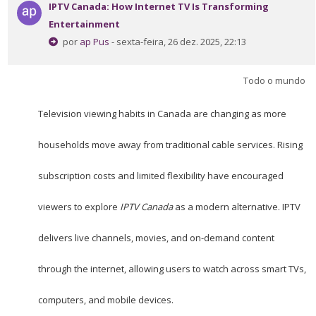
Perguntas Frequentes
IPTV Canada: How Internet TV Is Transforming
Entertainment
por
ap Pus
- sexta-feira, 26 dez. 2025, 22:13
Aplicativo Móvel
Buscar
Todo o mundo
cursos
Envi
Television viewing habits in Canada are changing as more
households move away from traditional cable services. Rising
subscription costs and limited flexibility have encouraged
viewers to explore
IPTV Canada
as a modern alternative. IPTV
delivers live channels, movies, and on-demand content
through the internet, allowing users to watch across smart TVs,
computers, and mobile devices.