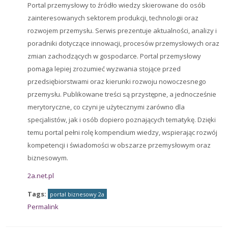
Portal przemysłowy to źródło wiedzy skierowane do osób
zainteresowanych sektorem produkcji, technologii oraz
rozwojem przemysłu. Serwis prezentuje aktualności, analizy i
poradniki dotyczące innowacji, procesów przemysłowych oraz
zmian zachodzących w gospodarce. Portal przemysłowy
pomaga lepiej zrozumieć wyzwania stojące przed
przedsiębiorstwami oraz kierunki rozwoju nowoczesnego
przemysłu. Publikowane treści są przystępne, a jednocześnie
merytoryczne, co czyni je użytecznymi zarówno dla
specjalistów, jak i osób dopiero poznających tematykę. Dzięki
temu portal pełni rolę kompendium wiedzy, wspierając rozwój
kompetencji i świadomości w obszarze przemysłowym oraz
biznesowym.
2a.net.pl
Tags:
portal biznesowy 2a
Permalink