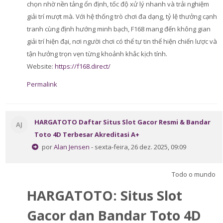
chọn nhờ nền tảng ổn định, tốc độ xử lý nhanh và trải nghiệm
giải trí mượt mà. Với hệ thống trò chơi đa dạng, tỷ lệ thưởng cạnh
tranh cùng định hướng minh bạch, F168 mang đến không gian
giải trí hiện đại, nơi người chơi có thể tự tin thể hiện chiến lược và
tận hưởng trọn vẹn từng khoảnh khắc kịch tính.
Website:
https://f168.direct/
Permalink
HARGATOTO Daftar Situs Slot Gacor Resmi & Bandar
AJ
Toto 4D Terbesar Akreditasi A+
por
Alan Jensen
- sexta-feira, 26 dez. 2025, 09:09
Todo o mundo
HARGATOTO: Situs Slot
Gacor dan Bandar Toto 4D