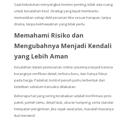
Saat kebutuhan menyangkut momen penting, tidak ada ruang
untuk kesalahan kecil. Strategi yang tepat membantu
memastikan setiap detil pesanan tiba sesuai harapan, tanpa
drama, tanpa kekhawatiran yang tidak perlu.
Memahami Risiko dan
Mengubahnya Menjadi Kendali
yang Lebih Aman
Kesalahan dalam pemesanan online umumnya terjadi karena
kurangnya verifikasi detail, terburu-buru, dan hanya fokus
pada harga. Padahal, kontrol penuh justru terbentuk dari
ketelitian sebelum transaksi dilakukan.
Beberapa hal yang sering terabaikan adalah konfirmasi jenis
paket, jumlah tamu, detail lauk, ukuran tumpeng, serta standar
ketepatan pengiriman. Jika sejak awal jelas, masalah biasanya
ikut mengecil.