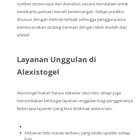
sumber terpercaya dan dianalisis secara mendalam untuk
membantu pemain meraih kemenangan. Setiap prediksi
disusun dengan metode terbaik sehingga pengguna bisa
merencanakan strategi bermain dengan lebih mudah dan
efektif.
Layanan Unggulan di
Alexistogel
Alexistogel bukan hanya sekadar situs toto, tetapi juga
menyediakan berbagai layanan unggulan bagi penggunanya.
Beberapa layanan yang bisa dinikmati antara lain:
Keluaran toto macau terbaru yang selalu update setiap
hari.