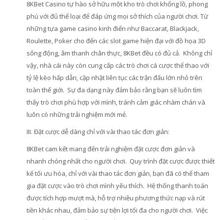
8KBet Casino tự hào sở hữu một kho trò chơi khổng lồ, phong
phú với đủ thể loại để đáp ứng mọi sở thích của người chơi. Từ
những tựa game casino kinh điển như Baccarat, Blackjack,
Roulette, Poker cho đến các slot game hiện đại với đồ họa 3D
sống động, âm thanh chân thực, 8KBet đều có đủ cả. Không chỉ
vậy, nhà cái này còn cung cấp các trò chơi cá cược thể thao với
tỷ lệ kèo hấp dẫn, cập nhật liên tục các trận đấu lớn nhỏ trên
toàn thế giới. Sự đa dạng này đảm bảo rằng bạn sẽ luôn tìm
thấy trò chơi phù hợp với mình, tránh cảm giác nhàm chán và
luôn có những trải nghiệm mới mẻ.
III. Đặt cược dễ dàng chỉ với vài thao tác đơn giản:
8KBet cam kết mang đến trải nghiệm đặt cược đơn giản và
nhanh chóng nhất cho người chơi. Quy trình đặt cược được thiết
kế tối ưu hóa, chỉ với vài thao tác đơn giản, bạn đã có thể tham
gia đặt cược vào trò chơi mình yêu thích. Hệ thống thanh toán
được tích hợp mượt mà, hỗ trợ nhiều phương thức nạp và rút
tiền khác nhau, đảm bảo sự tiện lợi tối đa cho người chơi. Việc