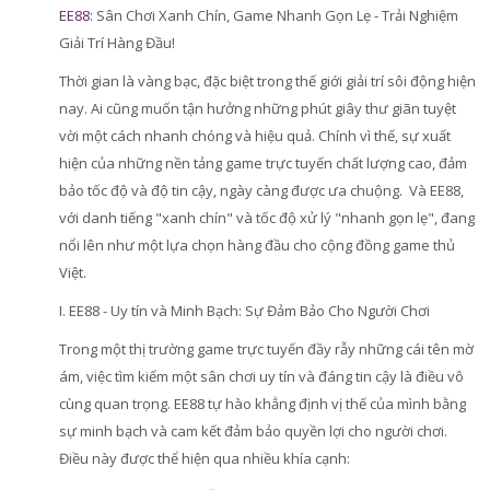
EE88
: Sân Chơi Xanh Chín, Game Nhanh Gọn Lẹ - Trải Nghiệm
Giải Trí Hàng Đầu!
Thời gian là vàng bạc, đặc biệt trong thế giới giải trí sôi động hiện
nay. Ai cũng muốn tận hưởng những phút giây thư giãn tuyệt
vời một cách nhanh chóng và hiệu quả. Chính vì thế, sự xuất
hiện của những nền tảng game trực tuyến chất lượng cao, đảm
bảo tốc độ và độ tin cậy, ngày càng được ưa chuộng. Và EE88,
với danh tiếng "xanh chín" và tốc độ xử lý "nhanh gọn lẹ", đang
nổi lên như một lựa chọn hàng đầu cho cộng đồng game thủ
Việt.
I. EE88 - Uy tín và Minh Bạch: Sự Đảm Bảo Cho Người Chơi
Trong một thị trường game trực tuyến đầy rẫy những cái tên mờ
ám, việc tìm kiếm một sân chơi uy tín và đáng tin cậy là điều vô
cùng quan trọng. EE88 tự hào khẳng định vị thế của mình bằng
sự minh bạch và cam kết đảm bảo quyền lợi cho người chơi.
Điều này được thể hiện qua nhiều khía cạnh: