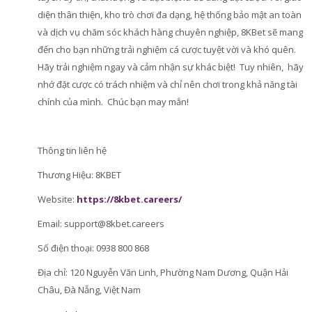
diện thân thiện, kho trò chơi đa dạng, hệ thống bảo mật an toàn
và dịch vụ chăm sóc khách hàng chuyên nghiệp, 8KBet sẽ mang
đến cho bạn những trải nghiệm cá cược tuyệt vời và khó quên.
Hãy trải nghiệm ngay và cảm nhận sự khác biệt! Tuy nhiên, hãy
nhớ đặt cược có trách nhiệm và chỉ nên chơi trong khả năng tài
chính của mình. Chúc bạn may mắn!
Thông tin liên hệ
Thương Hiệu: 8KBET
Website:
https://8kbet.careers/
Email: support@8kbet.careers
Số điện thoại: 0938 800 868
Địa chỉ: 120 Nguyễn Văn Linh, Phường Nam Dương, Quận Hải
Châu, Đà Nẵng, Việt Nam