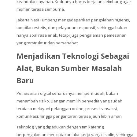
keandalan layanan. Keduanya harus berjalan seimbang agar
momen terasa sempurna.
Jakarta Nasi Tumpeng mengedepankan pengolahan higienis,
tampilan estetis, dan pelayanan responsif, sehingga bukan
hanya soal rasa enak, tetapi juga pengalaman pemesanan
yang terstruktur dan bersahabat.
Menjadikan Teknologi Sebagai
Alat, Bukan Sumber Masalah
Baru
Pemesanan digital seharusnya mempermudah, bukan
menambah risiko. Dengan memilih penyedia yang sudah
terbiasa melayani pelanggan online, proses transaksi,
komunikasi, hingga pengantaran terasa jauh lebih aman.
Teknologi yang dipadukan dengan tim katering
berpengalaman menciptakan alur kerja yang disiplin, sehingga