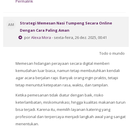
Permalink
Strategi Memesan Nasi Tumpeng Secara Online
AM
Dengan Cara Paling Aman
por
Alexa Mora
- sexta-feira, 26 dez. 2025, 00:41
Todo o mundo
Memesan hidangan perayaan secara digital memberi
kemudahan luar biasa, namun tetap membutuhkan kendali
agar acara berjalan rapi. Banyak orang ingin praktis, tetapi
tetap menuntut ketepatan rasa, waktu, dan tampilan.
Ketika pemesanan tidak diatur dengan baik, risiko
keterlambatan, miskomunikasi, hingga kualitas makanan turun
bisa terjadi. Karena itu, memilih layanan katering yang
profesional dan terpercaya menjadi langkah awal yang sangat
menentukan.