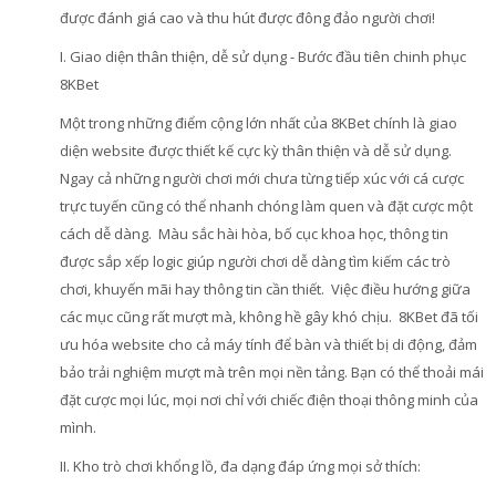
được đánh giá cao và thu hút được đông đảo người chơi!
I. Giao diện thân thiện, dễ sử dụng - Bước đầu tiên chinh phục
8KBet
Một trong những điểm cộng lớn nhất của 8KBet chính là giao
diện website được thiết kế cực kỳ thân thiện và dễ sử dụng.
Ngay cả những người chơi mới chưa từng tiếp xúc với cá cược
trực tuyến cũng có thể nhanh chóng làm quen và đặt cược một
cách dễ dàng. Màu sắc hài hòa, bố cục khoa học, thông tin
được sắp xếp logic giúp người chơi dễ dàng tìm kiếm các trò
chơi, khuyến mãi hay thông tin cần thiết. Việc điều hướng giữa
các mục cũng rất mượt mà, không hề gây khó chịu. 8KBet đã tối
ưu hóa website cho cả máy tính để bàn và thiết bị di động, đảm
bảo trải nghiệm mượt mà trên mọi nền tảng. Bạn có thể thoải mái
đặt cược mọi lúc, mọi nơi chỉ với chiếc điện thoại thông minh của
mình.
II. Kho trò chơi khổng lồ, đa dạng đáp ứng mọi sở thích: