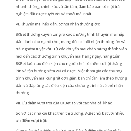
nhanh chóng, chính xác và tận tâm, đảm bảo bạn có một trải
nghiệm đặt cược tuyệt vời và thoải mái nhất.
VI. Khuyến mãi hấp dẫn, cơ hội nhận thưởng lớn:
8KBet thường xuyên tung ra các chương trình khuyến mãi hấp
dẫn dành cho người chơi, mang đến cơ hội nhận thưởng lớn và
trải nghiệm tuyệt vời. Từ các khuyến mãi chào mừng thành viên
mới đến các chương trình khuyến mãi hàng ngày, hàng tuần,
8KBet luôn tạo điều kiện cho người chơi có thêm cơ hội thắng
lớn và tận hưởng niềm vui cá cược. Việc tham gia các chương
trình khuyến mãi cũng rất đơn giản, bạn chỉ cần làm theo hướng
dẫn và đáp ứng các điều kiện của chương trình là có thể nhận
thưởng.
VII. Ưu điểm vượt trội của 8KBet so với các nhà cái khác:
So với các nhà cái khác trên thị trường, 8KBet nổi bật với nhiều
ưu điểm vượt trội:
Giao diện thân thiện, dễ sử dụng: Đây là điểm cộng lớn nhất