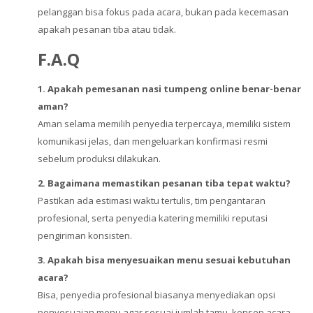
pelanggan bisa fokus pada acara, bukan pada kecemasan
apakah pesanan tiba atau tidak.
F.A.Q
1. Apakah pemesanan nasi tumpeng online benar-benar
aman?
Aman selama memilih penyedia terpercaya, memiliki sistem
komunikasi jelas, dan mengeluarkan konfirmasi resmi
sebelum produksi dilakukan.
2. Bagaimana memastikan pesanan tiba tepat waktu?
Pastikan ada estimasi waktu tertulis, tim pengantaran
profesional, serta penyedia katering memiliki reputasi
pengiriman konsisten.
3. Apakah bisa menyesuaikan menu sesuai kebutuhan
acara?
Bisa, penyedia profesional biasanya menyediakan opsi
penyesuaian menu agar sesuai jumlah tamu, konsep acara,