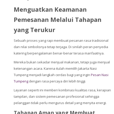
Menguatkan Keamanan
Pemesanan Melalui Tahapan
yang Terukur
Sebuah proses yang rapi membuat pesanan rasa tradisional
dan nilai simbolisnya tetap terjaga. Di sinilah peran penyedia
katering berpengalaman benar-benar terasa manfaatnya.
Mereka bukan sekadar menjual makanan, tetapi juga menjual
ketenangan acara. Karena itulah memilih Jakarta Nasi
Tumpeng menjadi langkah cerdas bagi yang ingin
Pesan Nasi
Tumpeng
dengan rasa percaya diri lebih tinggi.
Layanan seperti ini memberi kombinasi kualitas rasa, kerapian
tampilan, dan sistem pemesanan profesional sehingga
pelanggan tidak perlu mengurus detail yang menyita energi.
Tahapan Aman yang Membuat