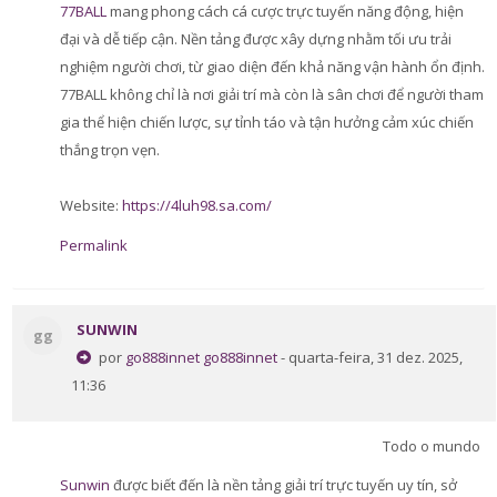
77BALL
mang phong cách cá cược trực tuyến năng động, hiện
đại và dễ tiếp cận. Nền tảng được xây dựng nhằm tối ưu trải
nghiệm người chơi, từ giao diện đến khả năng vận hành ổn định.
77BALL không chỉ là nơi giải trí mà còn là sân chơi để người tham
gia thể hiện chiến lược, sự tỉnh táo và tận hưởng cảm xúc chiến
thắng trọn vẹn.
Website:
https://4luh98.sa.com/
Permalink
SUNWIN
gg
por
go888innet go888innet
- quarta-feira, 31 dez. 2025,
11:36
Todo o mundo
Sunwin
được biết đến là nền tảng giải trí trực tuyến uy tín, sở