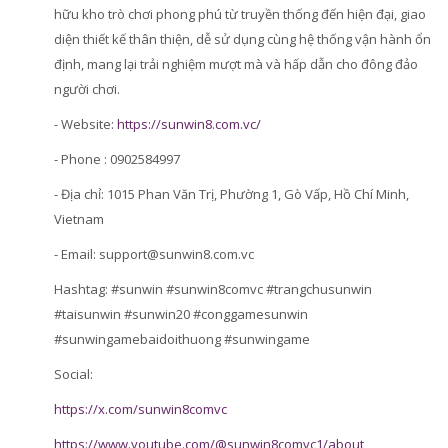
hữu kho trò chơi phong phú từ truyền thống đến hiện đại, giao
diện thiết kế thân thiện, dễ sử dụng cùng hệ thống vận hành ổn
định, mang lại trải nghiệm mượt mà và hấp dẫn cho đông đảo
người chơi.
- Website:
https://sunwin8.com.vc/
- Phone : 0902584997
- Địa chỉ: 1015 Phan Văn Trị, Phường 1, Gò Vấp, Hồ Chí Minh,
Vietnam
- Email: support@sunwin8.com.vc
Hashtag: #sunwin #sunwin8comvc #trangchusunwin
#taisunwin #sunwin20 #conggamesunwin
#sunwingamebaidoithuong #sunwingame
Social:
https://x.com/sunwin8comvc
https://www.youtube.com/@sunwin8comvc1/about