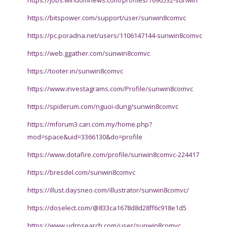
https://bitspower.com/support/user/sunwin8comvc
https://pc.poradna.net/users/1106147144-sunwin8comvc
https://web.ggather.com/sunwin8comvc
https://tooter.in/sunwin8comvc
https://www.investagrams.com/Profile/sunwin8comvc
https://spiderum.com/nguoi-dung/sunwin8comvc
https://mforum3.cari.com.my/home.php?
mod=space&uid=3366130&do=profile
https://www.dotafire.com/profile/sunwin8comvc-224417
https://bresdel.com/sunwin8comvc
https://illust.daysneo.com/illustrator/sunwin8comvc/
https://doselect.com/@833ca1678d8d28ff6c918e1d5
https://www.udrpsearch.com/user/sunwin8comvc