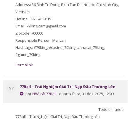
Address: 36 Binh Tri Dong, Binh Tan District, Ho Chi Minh City,
Vietnam
Hotline: 0973 482 615
Email: 79king.cam@gmail.com
Zipcode: 700000
Responsible Person: Mai Lan
Hashtags: #79king, #casino_79king, #nhacai_79king,
#game_79king
Permalink
77Ball – Trải Nghiệm Giải Trí, Nạp Đầu Thưởng Lớn
N7
por
Nhà cái 77Ball
- quarta-feira, 31 dez. 2025, 12:09
Todo o mundo
77Ball – Trải Nghiệm Giải Trí, Nạp Đầu Thưởng Lớn