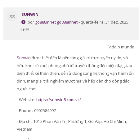
SUNWIN
gg
por
go888innet go888innet
- quarta-feira, 31 dez. 2025,
11:35
Todo o mundo
Sunwin
được biết đến là nền tảng giải trí trực tuyến uy tín, sở
hữu kho trò chơi phong phú từ truyền thống đến hiện đại, giao
diện thiết kế thân thiện, dễ sử dụng cùng hệ thống vận hành ổn
định, mang lại trải nghiệm mượt mà và hấp dẫn cho đông đảo
người chơi.
- Website:
https://sunwin8.com.vc/
- Phone : 0902584997
- Địa chỉ: 1015 Phan Văn Trị, Phường 1, Gò Vấp, Hồ Chí Minh,
Vietnam