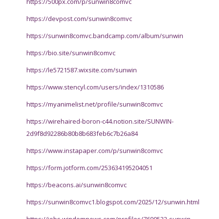
https://500px.com/p/sunwin8comvc
https://devpost.com/sunwin8comvc
https://sunwin8comvc.bandcamp.com/album/sunwin
https://bio.site/sunwin8comvc
https://le5721587.wixsite.com/sunwin
https://www.stencyl.com/users/index/1310586
https://myanimelist.net/profile/sunwin8comvc
https://wirehaired-boron-c44.notion.site/SUNWIN-
2d9f8d92286b80b8b683feb6c7b26a84
https://www.instapaper.com/p/sunwin8comvc
https://form.jotform.com/253634195204051
https://beacons.ai/sunwin8comvc
https://sunwin8comvc1.blogspot.com/2025/12/sunwin.html
https://jobs.windomnews.com/profiles/7690532-sunwin