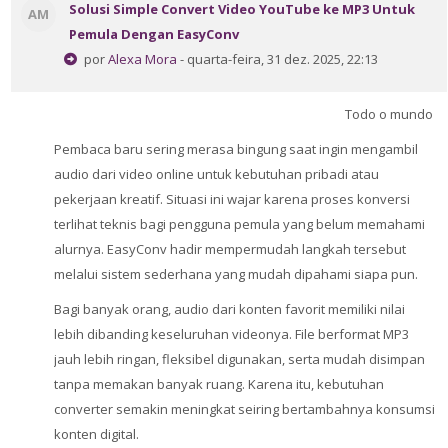
Perguntas Frequentes
Solusi Simple Convert Video YouTube ke MP3 Untuk
AM
Pemula Dengan EasyConv
por
Alexa Mora
- quarta-feira, 31 dez. 2025, 22:13
Aplicativo Móvel
Buscar
Todo o mundo
cursos
Envi
Pembaca baru sering merasa bingung saat ingin mengambil
audio dari video online untuk kebutuhan pribadi atau
pekerjaan kreatif. Situasi ini wajar karena proses konversi
terlihat teknis bagi pengguna pemula yang belum memahami
alurnya. EasyConv hadir mempermudah langkah tersebut
melalui sistem sederhana yang mudah dipahami siapa pun.
Bagi banyak orang, audio dari konten favorit memiliki nilai
lebih dibanding keseluruhan videonya. File berformat MP3
jauh lebih ringan, fleksibel digunakan, serta mudah disimpan
tanpa memakan banyak ruang. Karena itu, kebutuhan
converter semakin meningkat seiring bertambahnya konsumsi
konten digital.