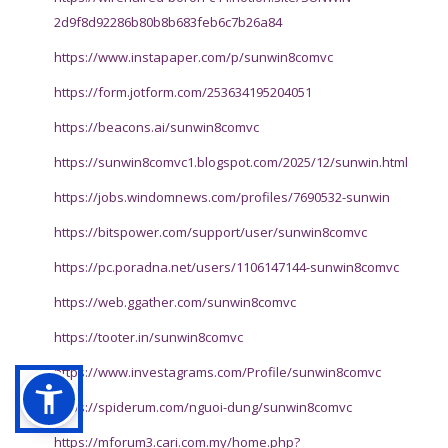
2d9f8d92286b80b8b683feb6c7b26a84
https://www.instapaper.com/p/sunwin8comvc
https://form.jotform.com/253634195204051
https://beacons.ai/sunwin8comvc
https://sunwin8comvc1.blogspot.com/2025/12/sunwin.html
https://jobs.windomnews.com/profiles/7690532-sunwin
https://bitspower.com/support/user/sunwin8comvc
https://pc.poradna.net/users/1106147144-sunwin8comvc
https://web.ggather.com/sunwin8comvc
https://tooter.in/sunwin8comvc
https://www.investagrams.com/Profile/sunwin8comvc
https://spiderum.com/nguoi-dung/sunwin8comvc
https://mforum3.cari.com.my/home.php?