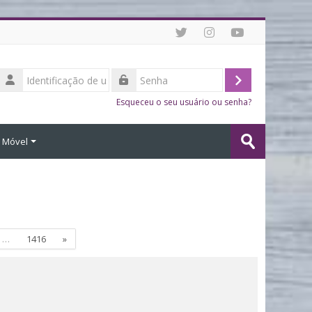
Identificação
de
Acessar
Senha
usuário
Esqueceu o seu usuário ou senha?
Buscar
o Móvel
cursos
Enviar
ina 901
Página 1416
Próxima página
…
1416
»