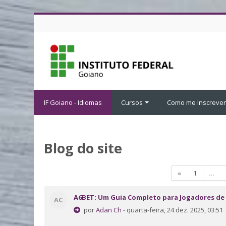
Ir para o conteúdo principal
IF Goiano - Idiomas
Cursos
Como me Inscrever
Blog do site
Página anterio
Página 1
«
1
…
A6BET: Um Guia Completo para Jogadores de 
AC
por
Adan Ch
- quarta-feira, 24 dez. 2025, 03:51