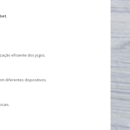
6bet
.
ação eficiente dos jogos.
m diferentes dispositivos.
ocais.