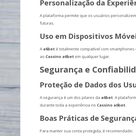
Personalização da Experiê
A plataforma permite que os usuários personalizem 
futuras.
Uso em Dispositivos Móve
A
a6bet
é totalmente compatível com smartphones e
ao
Cassino a6bet
em qualquer lugar.
Segurança e Confiabili
Proteção de Dados dos Us
A segurança é um dos pilares da
a6bet
. A platafo
durante toda a experiência no
Cassino a6bet
.
Boas Práticas de Seguranç
Para manter sua conta protegida, é recomendado: