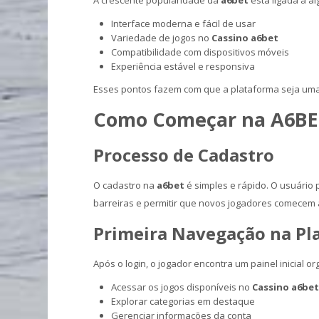
Interface moderna e fácil de usar
Variedade de jogos no
Cassino a6bet
Compatibilidade com dispositivos móveis
Experiência estável e responsiva
Esses pontos fazem com que a plataforma seja uma e
Como Começar na A6B
Processo de Cadastro
O cadastro na
a6bet
é simples e rápido. O usuário
barreiras e permitir que novos jogadores comecem 
Primeira Navegação na Pl
Após o login, o jogador encontra um painel inicial 
Acessar os jogos disponíveis no
Cassino a6be
Explorar categorias em destaque
Gerenciar informações da conta