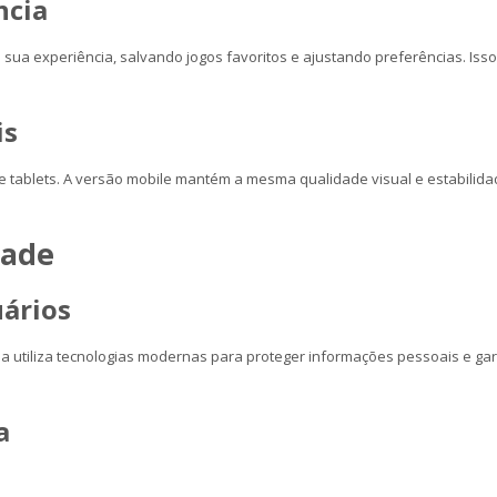
ncia
sua experiência, salvando jogos favoritos e ajustando preferências. Iss
is
 tablets. A versão mobile mantém a mesma qualidade visual e estabilid
dade
uários
rma utiliza tecnologias modernas para proteger informações pessoais e 
a