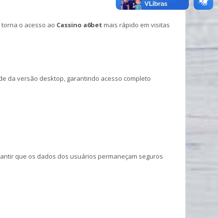
o torna o acesso ao
Cassino a6bet
mais rápido em visitas
ade da versão desktop, garantindo acesso completo
garantir que os dados dos usuários permaneçam seguros