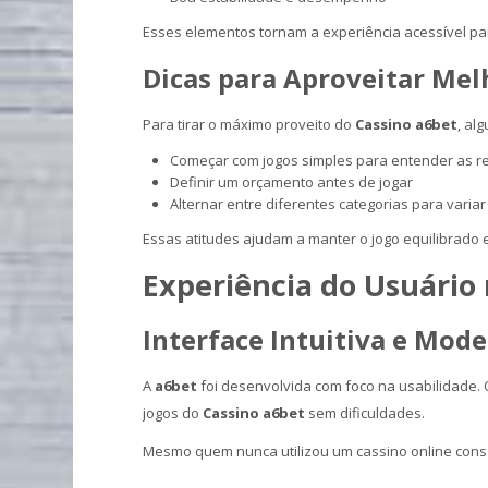
Esses elementos tornam a experiência acessível par
Dicas para Aproveitar Mel
Para tirar o máximo proveito do
Cassino a6bet
, al
Começar com jogos simples para entender as r
Definir um orçamento antes de jogar
Alternar entre diferentes categorias para variar
Essas atitudes ajudam a manter o jogo equilibrado e
Experiência do Usuário
Interface Intuitiva e Mod
A
a6bet
foi desenvolvida com foco na usabilidade.
jogos do
Cassino a6bet
sem dificuldades.
Mesmo quem nunca utilizou um cassino online cons