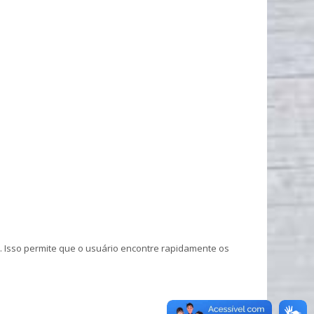
. Isso permite que o usuário encontre rapidamente os