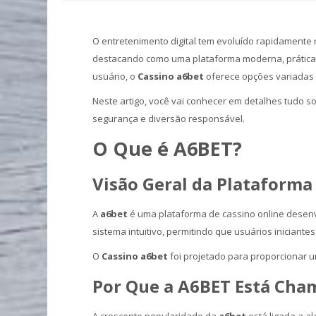
O entretenimento digital tem evoluído rapidamente 
destacando como uma plataforma moderna, prática e
usuário, o
Cassino a6bet
oferece opções variadas
Neste artigo, você vai conhecer em detalhes tudo s
segurança e diversão responsável.
O Que é A6BET?
Visão Geral da Plataforma
A
a6bet
é uma plataforma de cassino online desenvo
sistema intuitivo, permitindo que usuários iniciant
O
Cassino a6bet
foi projetado para proporcionar u
Por Que a A6BET Está Ch
A crescente popularidade da
a6bet
está ligada a al