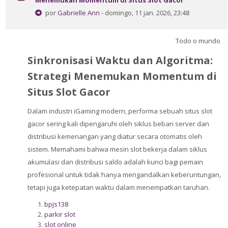
Menemukan Momentum di Situs Slot Gacor
Perguntas Frequentes
por
Gabrielle Ann
- domingo, 11 jan. 2026, 23:48
Aplicativo Móvel
Todo o mundo
Buscar
Sinkronisasi Waktu dan Algoritma:
cursos
Envi
Strategi Menemukan Momentum di
Situs Slot Gacor
Dalam industri iGaming modern, performa sebuah situs slot
gacor sering kali dipengaruhi oleh siklus beban server dan
distribusi kemenangan yang diatur secara otomatis oleh
sistem. Memahami bahwa mesin slot bekerja dalam siklus
akumulasi dan distribusi saldo adalah kunci bagi pemain
profesional untuk tidak hanya mengandalkan keberuntungan,
tetapi juga ketepatan waktu dalam menempatkan taruhan.
bpjs138
parkir slot
slot online