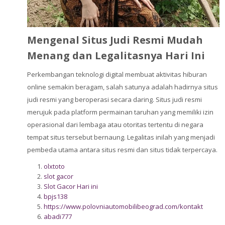
Mengenal Situs Judi Resmi Mudah
Menang dan Legalitasnya Hari Ini
Perkembangan teknologi digital membuat aktivitas hiburan
online semakin beragam, salah satunya adalah hadirnya situs
judi resmi yang beroperasi secara daring. Situs judi resmi
merujuk pada platform permainan taruhan yang memiliki izin
operasional dari lembaga atau otoritas tertentu di negara
tempat situs tersebut bernaung. Legalitas inilah yang menjadi
pembeda utama antara situs resmi dan situs tidak terpercaya.
olxtoto
slot gacor
Slot Gacor Hari ini
bpjs138
https://www.polovniautomobilibeograd.com/kontakt
abadi777