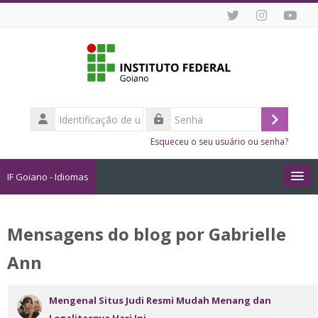
Ir para o conteúdo principal
Identificação
de
Acessar
Senha
usuário
Esqueceu o seu usuário ou senha?
IF Goiano - Idiomas
Cursos
Mensagens do blog por Gabrielle
Como me Inscrever?
Ann
Dicas de Estudo Online
Mengenal Situs Judi Resmi Mudah Menang dan