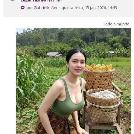
Legalitasnya Hari Ini
Perguntas Frequentes
por
Gabrielle Ann
- quinta-feira, 15 jan. 2026, 14:43
Aplicativo Móvel
Todo o mundo
Buscar
cursos
Envi