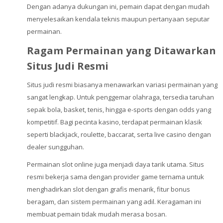
Dengan adanya dukungan ini, pemain dapat dengan mudah
menyelesaikan kendala teknis maupun pertanyaan seputar
permainan.
Ragam Permainan yang Ditawarkan
Situs Judi Resmi
Situs judi resmi biasanya menawarkan variasi permainan yang
sangat lengkap. Untuk penggemar olahraga, tersedia taruhan
sepak bola, basket, tenis, hingga e-sports dengan odds yang
kompetitif. Bagi pecinta kasino, terdapat permainan klasik
seperti blackjack, roulette, baccarat, serta live casino dengan
dealer sungguhan.
Permainan slot online juga menjadi daya tarik utama. Situs
resmi bekerja sama dengan provider game ternama untuk
menghadirkan slot dengan grafis menarik, fitur bonus
beragam, dan sistem permainan yang adil. Keragaman ini
membuat pemain tidak mudah merasa bosan.