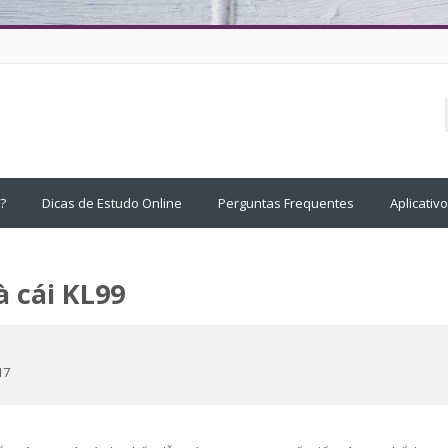
?
Dicas de Estudo Online
Perguntas Frequentes
Aplicativ
 cái KL99
17