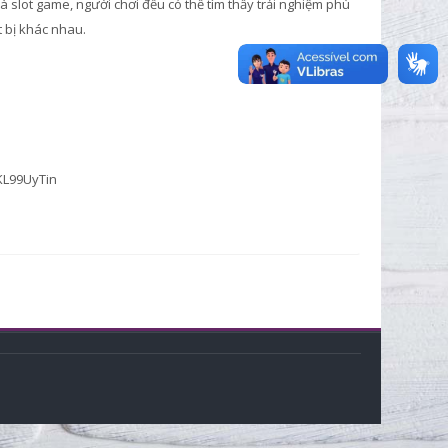
à slot game, người chơi đều có thể tìm thấy trải nghiệm phù
t bị khác nhau.
KL99UyTin