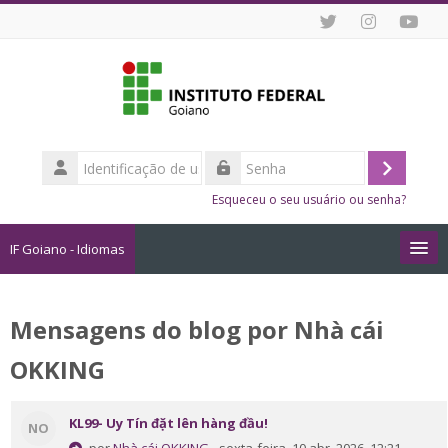
Ir para o conteúdo principal
Identificação
de
Acessar
Senha
usuário
Esqueceu o seu usuário ou senha?
IF Goiano - Idiomas
Cursos
Mensagens do blog por Nhà cái
Como me Inscrever?
OKKING
Dicas de Estudo Online
KL99- Uy Tín đặt lên hàng đầu!
NO