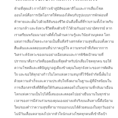
ท้ายที่สุดแล้ว การได้ก้าวเข้าสู่มิติของคาสิโนและการเสี่ยงโชค
ออนไลน์คือการเปิดโอกาสให้ตนเองได้พบกับรูปแบบการพักผ่อนที่
ท้าทายและเต็มไปด้วยสีสันของชีวิต มันคือพื้นที่ที่รวบรวมทั้งไหวพริบ
ความกล้า และจังหวะชีวิตที่ลงตัวเข้าไว้ด้วยกันอย่างน่าอัศจรรย์ หาก
เราเตรียมพร้อมมาอย่างดีทั้งในด้านความรู้และวินัยส่วนบุคคล โลก
แห่งการเสี่ยงโชคจะกลายเป็นพื้นที่สร้างสรรค์ความสุขที่มอบทั้งความ
ตื่นเต้นและผลตอบแทนที่น่าภาคภูมิใจ ความทรงจำที่เกิดจากการ
วิเคราะห์จังหวะของเกมอย่างเฉียบคมและการพิชิตเป้าหมายที่
ปรารถนาคือรางวัลที่ยอดเยี่ยมที่สุดสำหรับนักเสี่ยงโชคทุกคน ขอให้
ความโชคดีและสติปัญญาอยู่เคียงข้างคุณในทุกจังหวะของการตัดสิน
ใจ และขอให้ทุกย่างก้าวในโลกแห่งความสนุกที่ไร้ขีดจำกัดนี้เต็มไป
ด้วยความสำเร็จและความประทับใจที่งดงามในฐานะผู้ที่มีรสนิยมใน
การเลือกสรรสิ่งที่ดีที่สุดให้กับตนเองตลอดไปในทุกยามที่กลับมาเยือน
โลกแห่งความเป็นไปได้นี้เสมอและตลอดไปอย่างยืนนานในทุกช่วง
เวลาของการมีส่วนร่วมของคุณเองอย่างแท้จริงบนเส้นทางนี้คือนิยาม
ใหม่ของคำว่าความสุขที่สามารถออกแบบได้ด้วยตนเองในทุกวันอย่าง
ไม่มีวันเสื่อมคลายลงไปจากหัวใจนักแสวงโชคทุกคนที่เข้าถึงเป้า