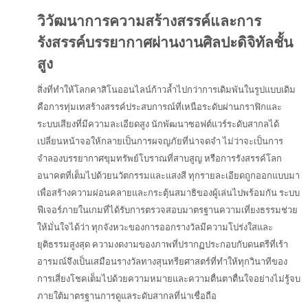
วิวัฒนาการความสร้างสรรค์และการ
รังสรรค์บรรยากาศผ่านงานศิลปะดิจิทัลชั้น
สูง
สิ่งที่ทำให้โลกคาสิโนออนไลน์ก้าวล้ำไปกว่าการเดิมพันในรูปแบบเดิม
คือการทุ่มเทสร้างสรรค์ประสบการณ์ที่เหนือระดับผ่านกราฟิกและ
ระบบเสียงที่มีความละเอียดสูง นักพัฒนาซอฟต์แวร์ระดับสากลได้
เปลี่ยนหน้าจอให้กลายเป็นการผจญภัยที่น่าจดจำ ไม่ว่าจะเป็นการ
จำลองบรรยากาศขุมทรัพย์โบราณที่สาบสูญ หรือการรังสรรค์โลก
อนาคตที่เต็มไปด้วยนวัตกรรมและแสงสี ทุกรายละเอียดถูกออกแบบมา
เพื่อสร้างความผ่อนคลายและกระตุ้นสมาธิของผู้เล่นไปพร้อมกัน ระบบ
ฟีเจอร์ภายในเกมที่ได้รับการตรวจสอบมาตรฐานความเที่ยงธรรมช่วย
ให้มั่นใจได้ว่า ทุกจังหวะของการออกรางวัลมีความโปร่งใสและ
ยุติธรรมสูงสุด ความงดงามของภาพที่ปรากฏประกอบกับดนตรีที่เร้า
อารมณ์จึงเป็นเสมือนรางวัลทางสุนทรียศาสตร์ที่ทำให้ทุกวินาทีของ
การเสี่ยงโชคเต็มไปด้วยความหมายและความตื่นตาตื่นใจอย่างไม่รู้จบ
ภายใต้มาตรฐานการดูแลระดับสากลที่น่าเชื่อถือ