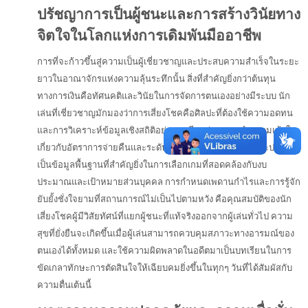
ปรัชญาการเป็นผู้ชนะและการสร้างวินัยทาง
จิตใจในโลกแห่งการเดิมพันมืออาชีพ
การที่จะก้าวขึ้นสู่ความเป็นผู้เชี่ยวชาญและประสบความสำเร็จในระยะ
ยาวในอาณาจักรแห่งความลุ้นระทึกนั้น สิ่งที่สำคัญยิ่งกว่าต้นทุน
ทางการเงินคือทัศนคติและวินัยในการจัดการตนเองอย่างมีระบบ นัก
เล่นที่เชี่ยวชาญมักมองว่าการเสี่ยงโชคคือศิลปะที่ต้องใช้ความอดทน
และการวิเคราะห์ข้อมูลเชิงสถิติอย่างละเอียดอ่อน การทำความเข้าใจ
เกี่ยวกับอัตราการจ่ายคืนและระดับความผันผวนของเกมแต่ละประเภท
เป็นข้อมูลพื้นฐานที่สำคัญยิ่งในการเลือกเกมที่สอดคล้องกับงบ
ประมาณและเป้าหมายส่วนบุคคล การกำหนดเพดานกำไรและการรู้จัก
ยับยั้งชั่งใจยามที่สถานการณ์ไม่เป็นไปตามหวัง คือคุณสมบัติของนัก
เสี่ยงโชคผู้มีวิสัยทัศน์ที่แยกผู้ชนะที่แท้จริงออกจากผู้เล่นทั่วไป ความ
สุขที่ยั่งยืนจะเกิดขึ้นเมื่อผู้เล่นสามารถควบคุมสภาวะทางอารมณ์ของ
ตนเองได้ทั้งหมด และใช้ความผิดพลาดในอดีตมาเป็นบทเรียนในการ
ขัดเกลาทักษะการตัดสินใจให้เฉียบคมยิ่งขึ้นในทุกๆ วันที่ได้สัมผัสกับ
ความตื่นเต้นนี้