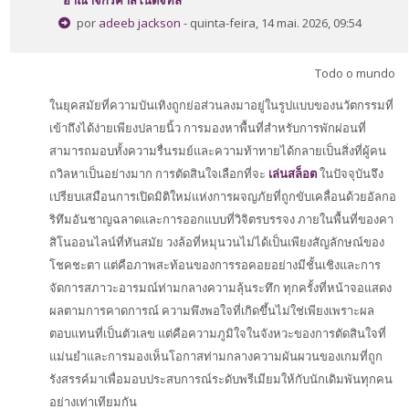
อาณาจักรคาสิโนดิจิทัล
Perguntas Frequentes
por
adeeb jackson
- quinta-feira, 14 mai. 2026, 09:54
Aplicativo Móvel
Todo o mundo
Buscar
cursos
ในยุคสมัยที่ความบันเทิงถูกย่อส่วนลงมาอยู่ในรูปแบบของนวัตกรรมที่
Envi
เข้าถึงได้ง่ายเพียงปลายนิ้ว การมองหาพื้นที่สำหรับการพักผ่อนที่
สามารถมอบทั้งความรื่นรมย์และความท้าทายได้กลายเป็นสิ่งที่ผู้คน
ถวิลหาเป็นอย่างมาก การตัดสินใจเลือกที่จะ
เล่นสล็อต
ในปัจจุบันจึง
เปรียบเสมือนการเปิดมิติใหม่แห่งการผจญภัยที่ถูกขับเคลื่อนด้วยอัลกอ
ริทึมอันชาญฉลาดและการออกแบบที่วิจิตรบรรจง ภายในพื้นที่ของคา
สิโนออนไลน์ที่ทันสมัย วงล้อที่หมุนวนไม่ได้เป็นเพียงสัญลักษณ์ของ
โชคชะตา แต่คือภาพสะท้อนของการรอคอยอย่างมีชั้นเชิงและการ
จัดการสภาวะอารมณ์ท่ามกลางความลุ้นระทึก ทุกครั้งที่หน้าจอแสดง
ผลตามการคาดการณ์ ความพึงพอใจที่เกิดขึ้นไม่ใช่เพียงเพราะผล
ตอบแทนที่เป็นตัวเลข แต่คือความภูมิใจในจังหวะของการตัดสินใจที่
แม่นยำและการมองเห็นโอกาสท่ามกลางความผันผวนของเกมที่ถูก
รังสรรค์มาเพื่อมอบประสบการณ์ระดับพรีเมียมให้กับนักเดิมพันทุกคน
อย่างเท่าเทียมกัน