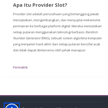
Apa Itu Provider Slot?
Provider slot adalah perusahaan yang bertanggung jawab
menciptakan, mengembangkan, dan menyuplai mekanisme
permainan ke berbagai platform digital. Mereka memastikan
setiap putaran menggunakan teknologi berbasis
Random
Number Generator
(RNG), sebuah sistem algoritma komputer
yang menjamin hasil akhir dari setiap putaran bersifat acak
dan tidak dapat diintervensi oleh pihak manapun.
Permalink