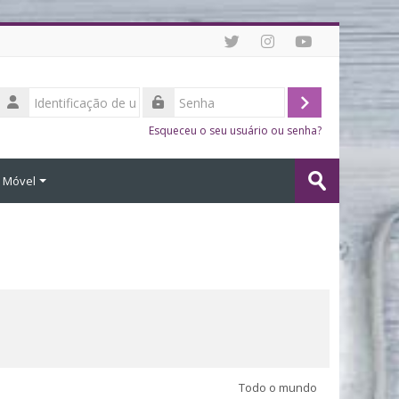
Identificação
de
Acessar
Senha
usuário
Esqueceu o seu usuário ou senha?
Buscar
o Móvel
cursos
Enviar
Todo o mundo