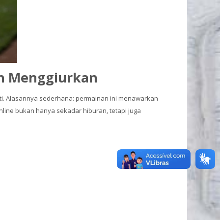
ah Menggiurkan
nati. Alasannya sederhana: permainan ini menawarkan
nline bukan hanya sekadar hiburan, tetapi juga