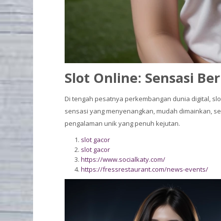
Slot Online: Sensasi B
Di tengah pesatnya perkembangan dunia digital, sl
sensasi yang menyenangkan, mudah dimainkan, serta
pengalaman unik yang penuh kejutan.
slot gacor
slot gacor
https://www.socialkaty.com/
https://fressrestaurant.com/news-events/