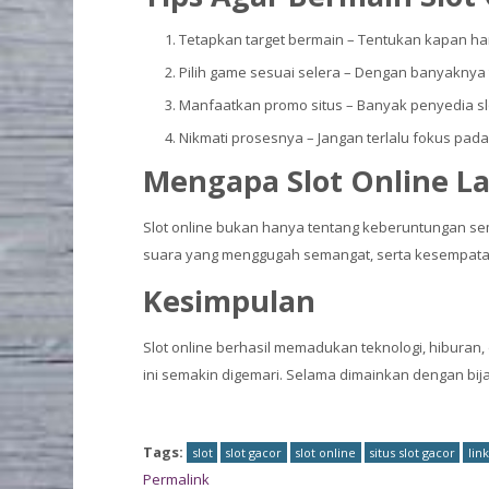
Tetapkan target bermain – Tentukan kapan ha
Pilih game sesuai selera – Dengan banyaknya t
Manfaatkan promo situs – Banyak penyedia s
Nikmati prosesnya – Jangan terlalu fokus pada
Mengapa Slot Online L
Slot online bukan hanya tentang keberuntungan sem
suara yang menggugah semangat, serta kesempatan 
Kesimpulan
Slot online berhasil memadukan teknologi, hiburan,
ini semakin digemari. Selama dimainkan dengan bija
Tags:
slot
slot gacor
slot online
situs slot gacor
link
Permalink